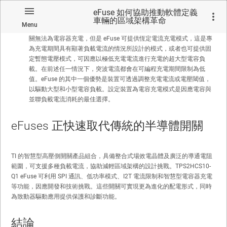
態電流等級滿足前述所有要求。
eFuse 如何協助推動軟體定義
可設定的電容負載驅動模式。
許多區域負載本質為電容性負載；因此
車輛的區域架構革命
Menu
用於為其供電的開關必須能進行有效率的電容充電。傳統保險絲和開
關無法為電容器充電，但是 eFuse 可提供恆定電流充電模式，這是專
為充電期間具有顯著負載電流的情況所設計的模式，或者也可提供固
定暫態電壓模式，可因應以極低充電電流進行充電的超大型電容負
載。在前述任一情況下，突波電流都會在可編程充電期間限制為低
值。eFuse 的其中一個優勢是裝置可透過調整充電電流或電壓閾值，
以驅動大型和小型電容負載。設定裝置為電容充電模式是因應電容與
並聯負載電流消耗的最佳選擇。
eFuses 正快速取代傳統的半導體開關
TI 的智慧型高壓側開關產品組合，具備整合式場效電晶體及廣泛的導通電阻
範圍，可支援多種負載電流，協助減輕區域架構的設計挑戰。TPS2HCS10-
Q1 eFuse 可利用 SPI 通訊、低功率模式、I2T 電流限制和智慧型電容器充電
等功能，因應開發和技術挑戰。這些開關可實現更為進化的配電形式，同時
為致動器驅動應用提供保護和診斷功能。
結論