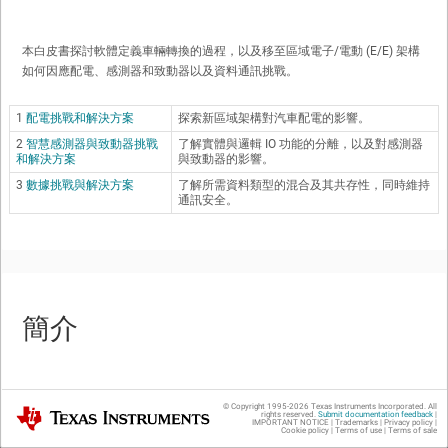
本白皮書探討軟體定義車輛轉換的過程，以及移至區域電子/電動 (E/E) 架構
如何因應配電、感測器和致動器以及資料通訊挑戰。
1
配電挑戰和解決方案
探索新區域架構對汽車配電的影響。
2
智慧感測器與致動器挑戰
了解實體與邏輯 IO 功能的分離，以及對感測器
和解決方案
與致動器的影響。
3
數據挑戰與解決方案
了解所需資料類型的混合及其共存性，同時維持
通訊安全。
簡介
在過去數十年中，電子產品在車用系統創新中扮演著關鍵角色。採用新型半
© Copyright 1995-
2026
Texas Instruments Incorporated. All
Texas Instruments
rights reserved.
Submit documentation feedback
|
IMPORTANT NOTICE
|
Trademarks
|
Privacy policy
|
導體裝置，增強車輛機械系統的功能。
Cookie policy
|
Terms of use
|
Terms of sale