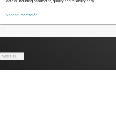
details, including parametric, quality and reliability data.
Ver documentación
Sobre TI
Información general sobre Acerca de TI
Enlaces rápidos
Carreras laborales
Contáctenos
Sala de redacción
Comprar
Foros de soporte de diseño de TI E2E™
Nuestras historias | Detrás del chip
Suites de API de TI
Búsqueda de referencias cruzadas
Conéctese con nosotros
Eventos