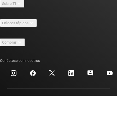
Sobre TI
Información general sobre Acerca de TI
Enlaces rápidos
Carreras laborales
Contáctenos
Sala de redacción
Comprar
Foros de soporte de diseño de TI E2E™
Nuestras historias | Detrás del chip
Suites de API de TI
Búsqueda de referencias cruzadas
Conéctese con nosotros
Eventos
Cuentas de empresa myTI
Centro de atención al cliente
Relaciones con los inversionistas
Envío, pago e impuestos
Empaque
Fabricación
Preguntas frecuentes sobre pedidos
Calidad y confiabilidad
Ciudadanía corporativa
Distribuidores autorizados
Preguntas frecuentes sobre la cuenta myTI