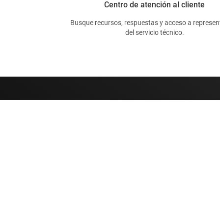
Centro de atención al cliente
Busque recursos, respuestas y acceso a represen
del servicio técnico.
Sobre TI
Enlaces rápidos
Información general sobre Acerca
Contáctenos
de TI
Foros de soporte
Carreras laborales
E2E™
Sala de redacción
Búsqueda de ref
Nuestras historias | Detrás del chip
Centro de atenció