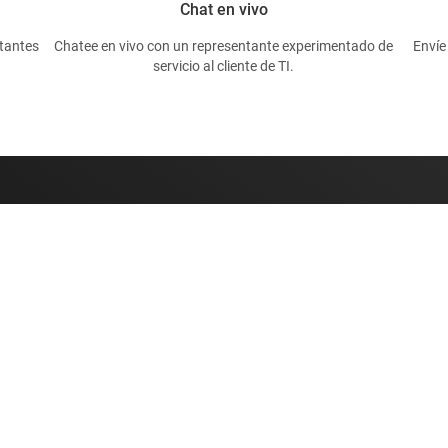
Chat en vivo
tantes
Chatee en vivo con un representante experimentado de
Envíe
servicio al cliente de TI.
Comprar
Conéctese c
Suites de API de TI
 de diseño de TI
Cuentas de empresa myTI
Envío, pago e impuestos
erencias cruzadas
Preguntas frecuentes sobre
n al cliente
pedidos