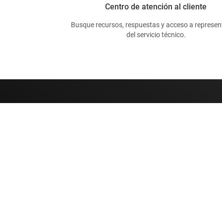
Centro de atención al cliente
Busque recursos, respuestas y acceso a represen
del servicio técnico.
Sobre TI
Enlaces rápidos
Información general sobre Acerca
Contáctenos
de TI
Foros de soporte
Carreras laborales
E2E™
Sala de redacción
Búsqueda de ref
Nuestras historias | Detrás del chip
Centro de atenció