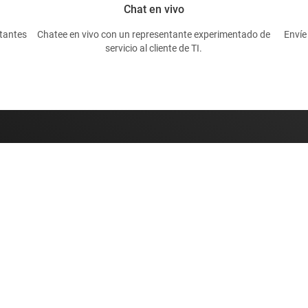
Chat en vivo
tantes
Chatee en vivo con un representante experimentado de
Envíe
servicio al cliente de TI.
Comprar
Conéctese c
Suites de API de TI
 de diseño de TI
Cuentas de empresa myTI
Envío, pago e impuestos
erencias cruzadas
Preguntas frecuentes sobre
n al cliente
pedidos