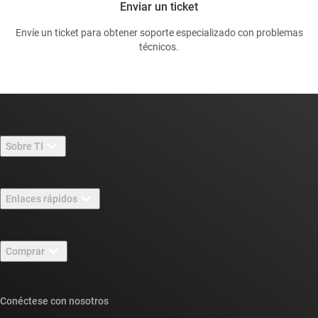
Enviar un ticket
Envíe un ticket para obtener soporte especializado con problemas
técnicos.
Sobre TI
Información general sobre Acerca de TI
Enlaces rápidos
Carreras laborales
Contáctenos
Sala de redacción
Comprar
Foros de soporte de diseño de TI E2E™
Nuestras historias | Detrás del chip
Suites de API de TI
Búsqueda de referencias cruzadas
Conéctese con nosotros
Eventos
Cuentas de empresa myTI