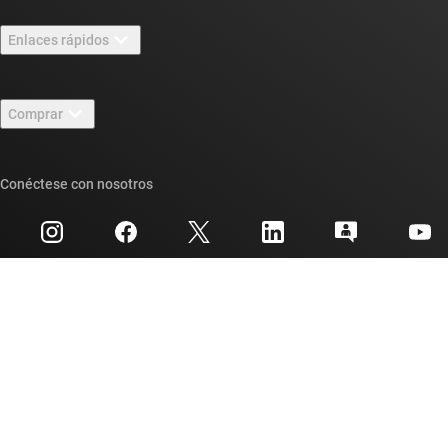
Información general sobre Acerca de TI
Enlaces rápidos
Carreras laborales
Contáctenos
Sala de redacción
Comprar
Foros de soporte de diseño de TI E2E™
Nuestras historias | Detrás del chip
Suites de API de TI
Búsqueda de referencias cruzadas
Conéctese con nosotros
Eventos
Cuentas de empresa myTI
Centro de atención al cliente
Relaciones con los inversionistas
Envío, pago e impuestos
Empaque
Fabricación
Preguntas frecuentes sobre pedidos
Calidad y confiabilidad
Ciudadanía corporativa
Distribuidores autorizados
Preguntas frecuentes sobre la cuenta myTI
Texas Instruments lleva décadas haciendo posible el progreso. Somos
una empresa mundial de semiconductores que diseña, fabrica, prueba