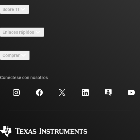
Sobre TI
Información general sobre Acerca de TI
Enlaces rápidos
Carreras laborales
Contáctenos
Sala de redacción
Comprar
Foros de soporte de diseño de TI E2E™
Nuestras historias | Detrás del chip
Suites de API de TI
Búsqueda de referencias cruzadas
Conéctese con nosotros
Eventos
Cuentas de empresa myTI
Centro de atención al cliente
Relaciones con los inversionistas
Envío, pago e impuestos
Empaque
Fabricación
Preguntas frecuentes sobre pedidos
Calidad y confiabilidad
Ciudadanía corporativa
Distribuidores autorizados
Preguntas frecuentes sobre la cuenta myTI