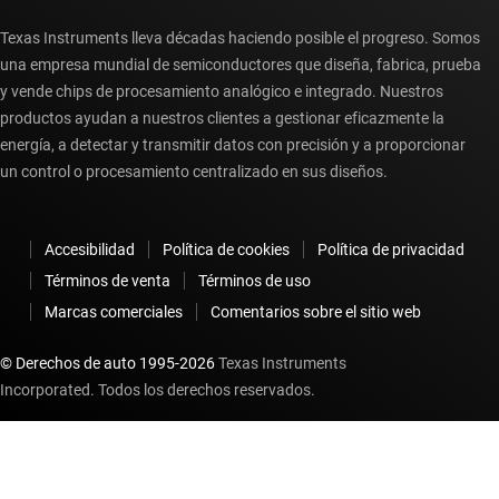
Texas Instruments lleva décadas haciendo posible el progreso. Somos
una empresa mundial de semiconductores que diseña, fabrica, prueba
y vende chips de procesamiento analógico e integrado. Nuestros
productos ayudan a nuestros clientes a gestionar eficazmente la
energía, a detectar y transmitir datos con precisión y a proporcionar
un control o procesamiento centralizado en sus diseños.
Accesibilidad
Política de cookies
Política de privacidad
Términos de venta
Términos de uso
Marcas comerciales
Comentarios sobre el sitio web
© Derechos de auto 1995-
2026
Texas Instruments
Incorporated. Todos los derechos reservados.