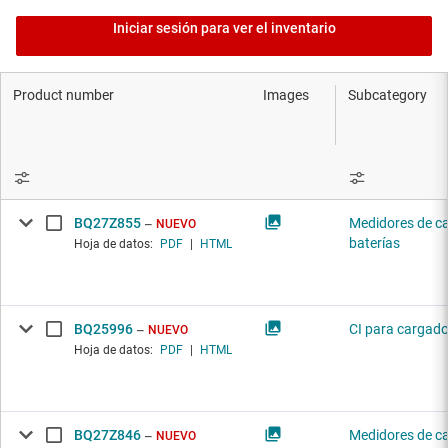
Iniciar sesión para ver el inventario
Product number
Images
Subcategory
BQ27Z855
Medidores de c
NUEVO
baterías
Hoja de datos:
PDF
|
HTML
BQ25996
CI para cargado
NUEVO
Hoja de datos:
PDF
|
HTML
BQ27Z846
Medidores de c
NUEVO