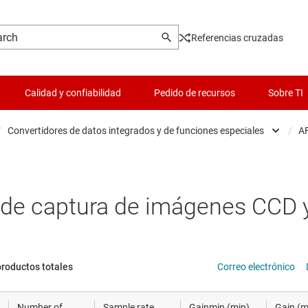
Referencias cruzadas
Calidad y confiabilidad
Pedido de recursos
Sobre TI
/
Convertidores de datos integrados y de funciones especiales
/
AF
es
Convertidores analógico-digitales (ADC)
Lógica y traducción de volta
 y piezoeléctrica
Potenciómetros digitales (digipots)
Microcontroladores (MCU) 
de captura de imágenes CCD 
cronización
Convertidores digital-analógicos (DAC)
Controladores para motore
s de datos
Convertidores de datos integrados y de funciones espe
Administración de potencia
productos totales
Correo electrónico
hip y oblea
Radiofrecuencia y microon
Number of
Sample rate
Gainmin (min)
Gain (