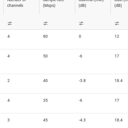
LP
Sensores
channels
(Msps)
(dB)
(dB)
Interruptores y multiplexore
Conectividad inalámbrica
4
80
0
12
4
50
-6
17
2
40
-3.8
18.4
4
35
-6
17
3
45
-4.3
18.4