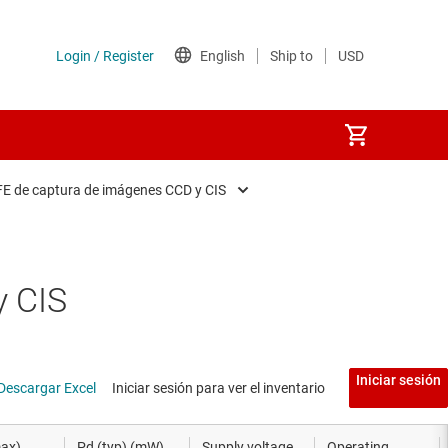
E de captura de imágenes CCD y CIS
je
AFE de captura de imágenes CCD y CIS
y procesadores
ADC y DAC de precisión integrados
y CIS
s
AFE de uso médico
ciales
Transceptores RF
Iniciar sesión
Descargar Excel
Iniciar sesión para ver el inventario
das
max)
Pd (typ) (mW)
Supply voltage
Operating