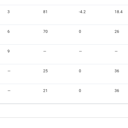
3
81
-4.2
18.4
6
70
0
26
9
—
—
—
—
25
0
36
—
21
0
36