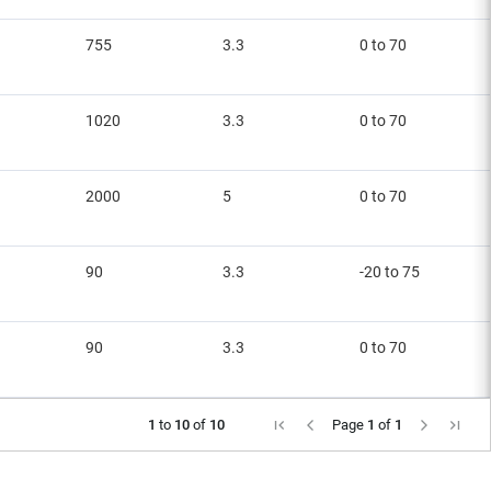
755
3.3
0 to 70
1020
3.3
0 to 70
2000
5
0 to 70
90
3.3
-20 to 75
90
3.3
0 to 70
1
to
10
of
10
Page
1
of
1