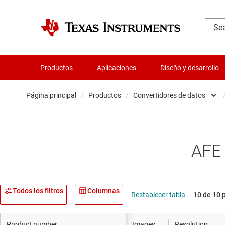
Productos
Aplicaciones
Diseño y desarrollo
Página principal
/
Productos
/
Convertidores de datos
Amplificador
Audio, háptica
AFE 
Relojes y sin
Convertidore
Todos los filtros
Columnas
Restablecer tabla
10 de 10 
Servicios de c
Product number
Images
Resolution