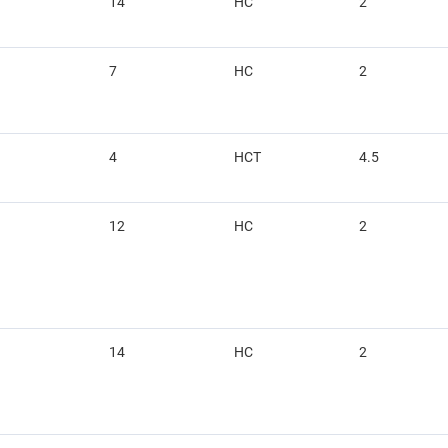
14
HC
2
7
HC
2
4
HCT
4.5
12
HC
2
14
HC
2