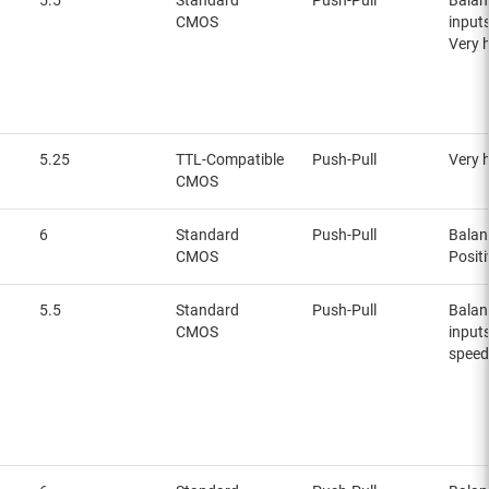
5.5
Standard
Push-Pull
Balan
CMOS
inputs
Very 
5.25
TTL-Compatible
Push-Pull
Very 
CMOS
6
Standard
Push-Pull
Balan
CMOS
Posit
5.5
Standard
Push-Pull
Balan
CMOS
inputs
speed