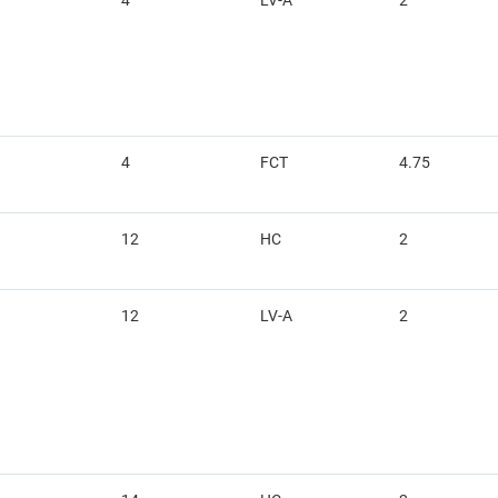
4
LV-A
2
4
FCT
4.75
12
HC
2
12
LV-A
2