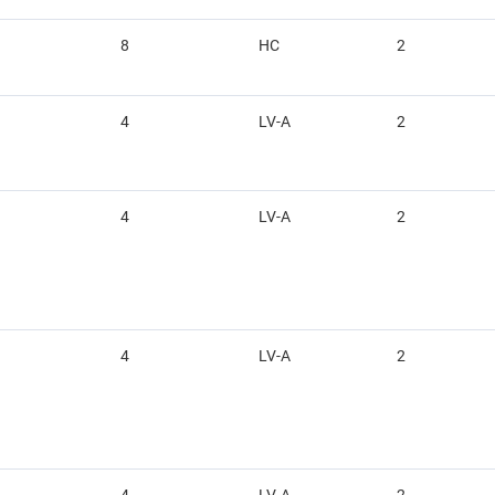
8
HC
2
4
LV-A
2
4
LV-A
2
4
LV-A
2