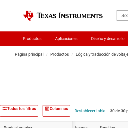
Productos
Aplicaciones
Diseño y desarrollo
Página principal
/
Productos
/
Lógica y traducción de voltaj
Amplificador
Audio, háptica
Relojes y sin
Convertidore
Todos los filtros
Columnas
Restablecer tabla
30 de 30 
Servicios de c
Product number
Images
Function