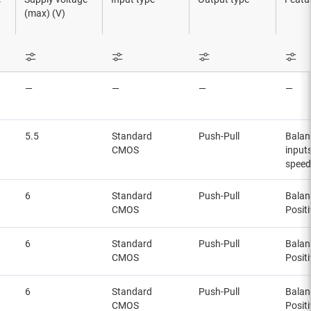
 de desplazamiento
(max) (V)
s
 de tensión de circuitos biestables, bloqueos y registros
—
—
—
—
5.5
Standard
Push-Pull
Balan
CMOS
inputs
speed
6
Standard
Push-Pull
Balan
CMOS
Posit
6
Standard
Push-Pull
Balan
CMOS
Posit
6
Standard
Push-Pull
Balan
CMOS
Posit