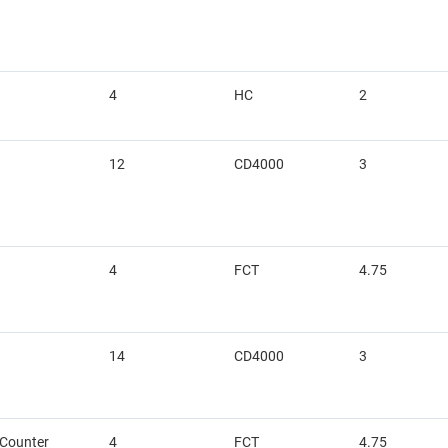
4
HC
2
12
CD4000
3
4
FCT
4.75
14
CD4000
3
 Counter
4
FCT
4.75