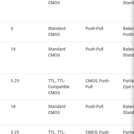
CMOS
Stand
6
Standard
Push-Pull
Balan
CMOS
Posit
18
Standard
Push-Pull
Balan
CMOS
Stand
5.25
TTL, TTL-
CMOS, Push-
Partia
Compatible
Pull
(tpd 
CMOS
18
Standard
Push-Pull
Balan
CMOS
Stand
5.25
TTL, TTL-
CMOS, Push-
Partia