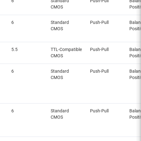
6
Standard
Push-Pull
Balan
CMOS
Posit
6
Standard
Push-Pull
Balan
CMOS
Posit
5.5
TTL-Compatible
Push-Pull
Balan
CMOS
Posit
6
Standard
Push-Pull
Balan
CMOS
Posit
6
Standard
Push-Pull
Balan
CMOS
Posit