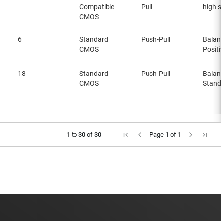
Compatible
Pull
high 
CMOS
6
Standard
Push-Pull
Balan
CMOS
Posit
18
Standard
Push-Pull
Balan
CMOS
Stand
1
to
30
of
30
Page
1
of
1