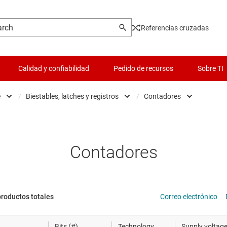
Referencias cruzadas
Calidad y confiabilidad
Pedido de recursos
Sobre TI
e
/
Biestables, latches y registros
/
Contadores
es
Búferes, controladores y transceptores
Lógica y traducción de volta
Contadore
 y piezoeléctrica
Circuitos integrados lógicos configurables y pr
Microcontroladores (MCU) 
Biestables
Contadores
cronización
Biestables, latches y registros
Controladores para motore
Latches ti
s de datos
Compuertas lógicas
Administración de potencia
Biestables
productos totales
Correo electrónico
hip y oblea
Circuitos integrados de lógica de especialidades
Radiofrecuencia y microon
Otros latc
Bits (#)
Technology
Supply voltag