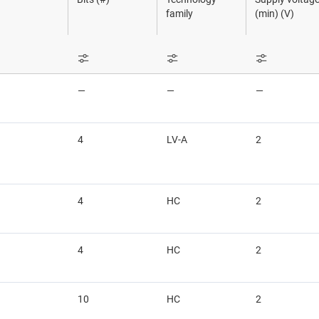
LP
Traductores de tensión y desplazadores de nivel
Sensores
Registros
family
(min) (V)
Interruptores y multiplexore
Conversión
Conectividad inalámbrica
—
—
—
4
LV-A
2
4
HC
2
4
HC
2
10
HC
2