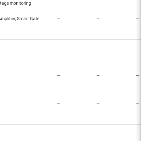
oltage monitoring
Amplifier, Smart Gate
—
—
—
—
—
—
—
—
—
—
—
—
—
—
—