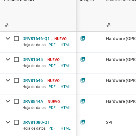
Productos D
Interfaz
Aislamiento
DRV81646-Q1
Hardware (GPIO
NUEVO
Hoja de datos:
PDF
|
HTML
DRV81545
Hardware (GPI
NUEVO
Hoja de datos:
PDF
|
HTML
DRV81646
Hardware (GPIO
NUEVO
Hoja de datos:
PDF
|
HTML
DRV8844A
Hardware (GPI
NUEVO
Hoja de datos:
PDF
|
HTML
DRV81080-Q1
SPI
Hoja de datos:
PDF
|
HTML