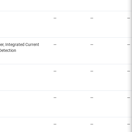
—
—
—
er, Integrated Current
—
—
—
Detection
—
—
—
—
—
—
—
—
—