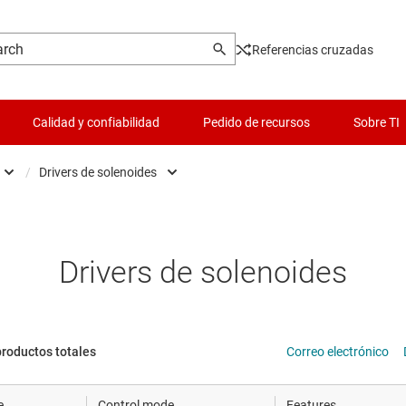
Referencias cruzadas
Calidad y confiabilidad
Pedido de recursos
Sobre TI
/
Drivers de solenoides
es
Drivers para motores de corriente continua con es
Lógica y traducción de volta
 y piezoeléctrica
Drivers para motores de CC sin escobillas (BLDC)
Microcontroladores (MCU) 
Drivers de solenoides
cronización
Gallium nitride (GaN) motor drivers
Controladores para motore
s de datos
Controladores de medio puente
Administración de potencia
productos totales
Correo electrónico
hip y oblea
Controladores de compuertas aislados
Radiofrecuencia y microon
e
Control mode
Features