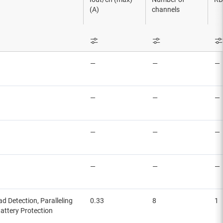
(A)
channels
s
—
—
—
—
—
—
—
—
—
—
—
—
 Detection, Paralleling
0.33
8
1
attery Protection