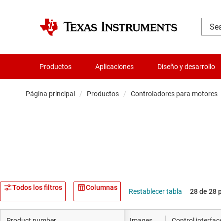
Productos
Aplicaciones
Diseño y desarrollo
Página principal
/
Productos
/
Controladores para motores
Amplificador
Audio, háptica
Relojes y sin
Convertidore
Todos los filtros
Columnas
Restablecer tabla
28 de 28 
Servicios de c
Product number
Images
Control interfac