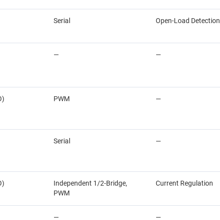
Serial
Open-Load Detection
—
—
O)
PWM
—
Serial
—
O)
Independent 1/2-Bridge,
Current Regulation
PWM
—
—