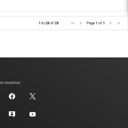
1
to
28
of
28
Page
1
of
1
on nosotros