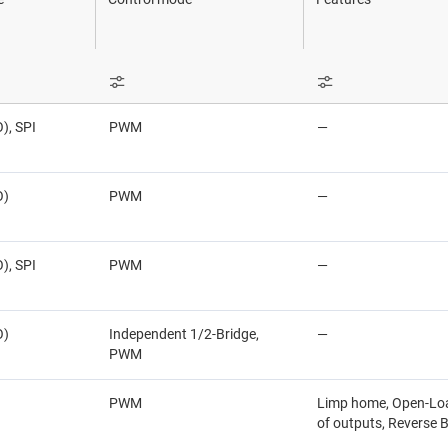
LP
Drivers del lado de tierra
Sensores
Drivers de discos ópticos
Interruptores y multiplexore
Drivers de solenoides
Conectividad inalámbrica
), SPI
PWM
—
Drivers para motores paso a paso
O)
PWM
—
), SPI
PWM
—
O)
Independent 1/2-Bridge,
—
PWM
PWM
Limp home, Open-Load
of outputs, Reverse B