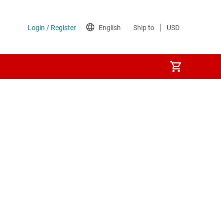
je
Interruptores del lado de tierra
y procesadores
MOSFET
s
Circuitos integrados multicanal (PMIC)
a DDR
Circuitos integrados de alimentación a trav
das
Interruptores y controladores de protección