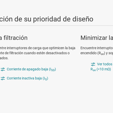
ción de su prioridad de diseño
a filtración
Minimizar l
tre interruptores de carga que optimicen la baja
Encuentre interrupto
nte de filtración cuando estén desactivados o
encendido (R
) y s
on
tados.
Ver todos 
Corriente de apagado baja (I
)
R
(<10 mΩ)
SD
on
Corriente inactiva baja (I
)
Q