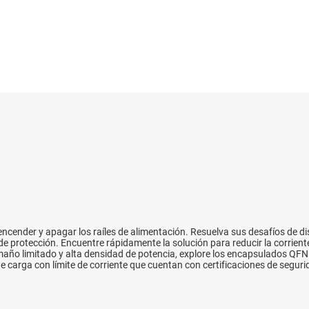
LP
Controladores e interruptores de lado alto
Sensores
Controladores y alimentación para pantallas LCD 
Interruptores y multiplexore
Controladores LED
Conectividad inalámbrica
Reguladores lineales y de baja salida (LDO)
Interruptores de carga
encender y apagar los raíles de alimentación. Resuelva sus desafíos de d
 protección. Encuentre rápidamente la solución para reducir la corriente 
ño limitado y alta densidad de potencia, explore los encapsulados QFN 
de carga con límite de corriente que cuentan con certificaciones de segur