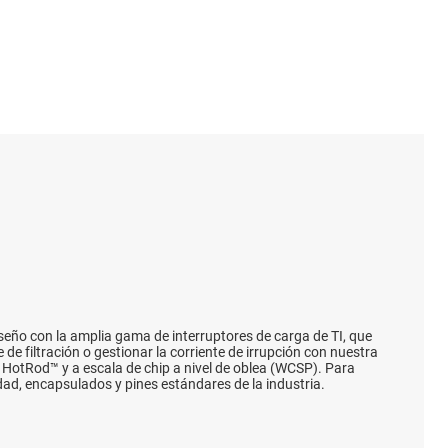
Etapas de potencia
y OLED
s
Secuenciadores
Relés de estado sólido
Supervisor & reset ICs
Referencias de tensión
iseño con la amplia gama de interruptores de carga de TI, que
de filtración o gestionar la corriente de irrupción con nuestra
HotRod™ y a escala de chip a nivel de oblea (WCSP). Para
idad, encapsulados y pines estándares de la industria.