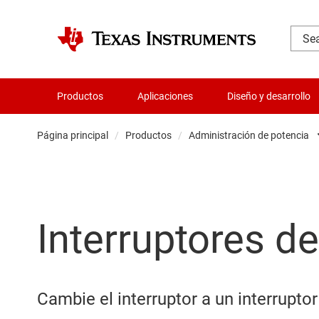
Productos
Aplicaciones
Diseño y desarrollo
Página principal
/
Productos
/
Administración de potencia
Amplificador
Audio, háptica
Interruptores d
Relojes y sin
Convertidore
Servicios de c
Cambie el interruptor a un interrupto