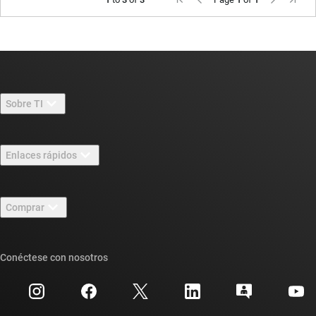
Sobre TI
Información general sobre Acerca de TI
Enlaces rápidos
Carreras laborales
Contáctenos
Sala de redacción
Comprar
Foros de soporte de diseño de TI E2E™
Nuestras historias | Detrás del chip
Suites de API de TI
Búsqueda de referencias cruzadas
Conéctese con nosotros
Eventos
Cuentas de empresa myTI
Centro de atención al cliente
Relaciones con los inversionistas
Envío, pago e impuestos
Empaque