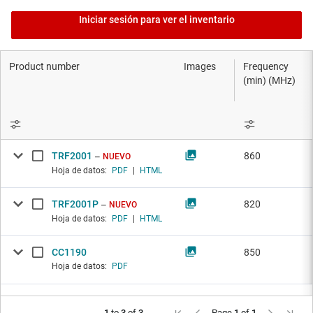
Iniciar sesión para ver el inventario
Product number
Images
Frequency
(min) (MHz)
TRF2001
860
NUEVO
Hoja de datos:
PDF
|
HTML
TRF2001P
820
NUEVO
Hoja de datos:
PDF
|
HTML
CC1190
850
Hoja de datos:
PDF
1
to
3
of
3
Page
1
of
1