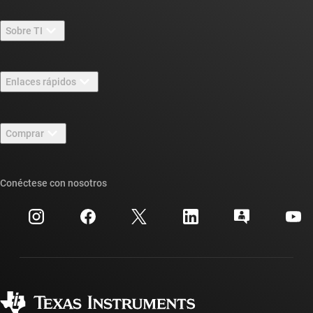
Sobre TI
Información general sobre Acerca de TI
Enlaces rápidos
Carreras laborales
Contáctenos
Sala de redacción
Comprar
Foros de soporte de diseño de TI E2E™
Nuestras historias | Detrás del chip
Suites de API de TI
Búsqueda de referencias cruzadas
Conéctese con nosotros
Eventos
Cuentas de empresa myTI
Centro de atención al cliente
Relaciones con los inversionistas
Envío, pago e impuestos
Empaque
Fabricación
Preguntas frecuentes sobre pedidos
Calidad y confiabilidad
Ciudadanía corporativa
Distribuidores autorizados
Preguntas frecuentes sobre la cuenta myTI