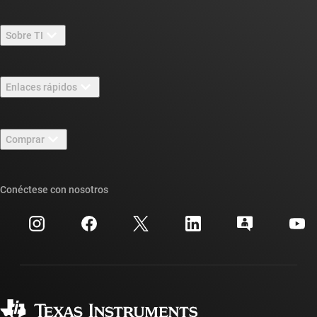
Sobre TI
Información general sobre Acerca de TI
Enlaces rápidos
Carreras laborales
Contáctenos
Sala de redacción
Comprar
Foros de soporte de diseño de TI E2E™
Nuestras historias | Detrás del chip
Suites de API de TI
Búsqueda de referencias cruzadas
Conéctese con nosotros
Eventos
Cuentas de empresa myTI
Centro de atención al cliente
Relaciones con los inversionistas
Envío, pago e impuestos
Empaque
Fabricación
Preguntas frecuentes sobre pedidos
Calidad y confiabilidad
Ciudadanía corporativa
Distribuidores autorizados
Preguntas frecuentes sobre la cuenta myTI