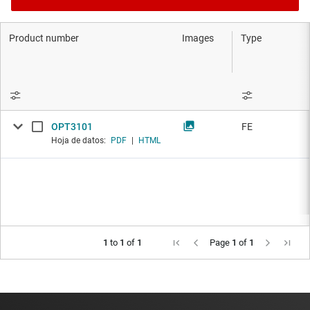
Product number
Images
Type
OPT3101
FE
Hoja de datos:
PDF
|
HTML
1
to
1
of
1
Page
1
of
1