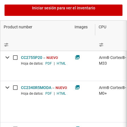
Iniciar sesión para ver el inventario
Product number
Images
CPU
CC2755P20
Arm® Cortex®-
NUEVO
M33
Hoja de datos:
PDF
|
HTML
CC2340R5MODA
Arm® Cortex®-
NUEVO
M0+
Hoja de datos:
PDF
|
HTML