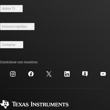
Sobre TI
Información general sobre Acerca de TI
Enlaces rápidos
Carreras laborales
Contáctenos
Sala de redacción
Comprar
Foros de soporte de diseño de TI E2E™
Nuestras historias | Detrás del chip
Suites de API de TI
Búsqueda de referencias cruzadas
Conéctese con nosotros
Eventos
Cuentas de empresa myTI
Centro de atención al cliente
Relaciones con los inversionistas
Envío, pago e impuestos
Empaque
Fabricación
Preguntas frecuentes sobre pedidos
Calidad y confiabilidad
Ciudadanía corporativa
Distribuidores autorizados
Preguntas frecuentes sobre la cuenta myTI