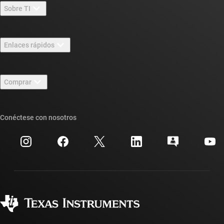
Sobre TI
Información general sobre Acerca de TI
Enlaces rápidos
Carreras laborales
Contáctenos
Sala de redacción
Comprar
Foros de soporte de diseño de TI E2E™
Nuestras historias | Detrás del chip
Suites de API de TI
Búsqueda de referencias cruzadas
Conéctese con nosotros
Eventos
Cuentas de empresa myTI
Centro de atención al cliente
Relaciones con los inversionistas
Envío, pago e impuestos
Empaque
Fabricación
Preguntas frecuentes sobre pedidos
Calidad y confiabilidad
Ciudadanía corporativa
Distribuidores autorizados
Preguntas frecuentes sobre la cuenta myTI