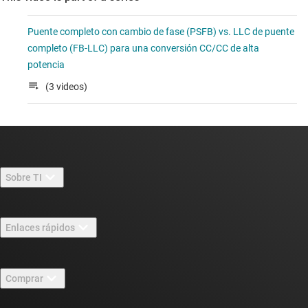
Puente completo con cambio de fase (PSFB) vs. LLC de puente
completo (FB-LLC) para una conversión CC/CC de alta
potencia
(3 videos)
Sobre TI
Información general sobre Acerca de TI
Enlaces rápidos
Carreras laborales
Contáctenos
Sala de redacción
Comprar
Foros de soporte de diseño de TI E2E™
Nuestras historias | Detrás del chip