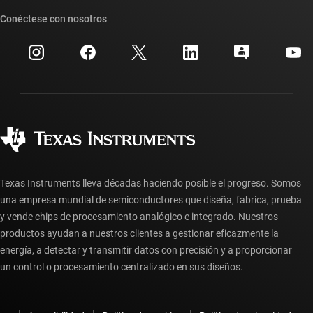
Suites de API de TI
Búsqueda de referencias cruzadas
Conéctese con nosotros
Eventos
Cuentas de empresa myTI
Centro de atención al cliente
Relaciones con los inversionistas
Envío, pago e impuestos
Empaque
Fabricación
Preguntas frecuentes sobre pedidos
Calidad y confiabilidad
Ciudadanía corporativa
Distribuidores autorizados
Preguntas frecuentes sobre la cuenta myTI
Texas Instruments lleva décadas haciendo posible el progreso. Somos
una empresa mundial de semiconductores que diseña, fabrica, prueba
y vende chips de procesamiento analógico e integrado. Nuestros
productos ayudan a nuestros clientes a gestionar eficazmente la
energía, a detectar y transmitir datos con precisión y a proporcionar
un control o procesamiento centralizado en sus diseños.