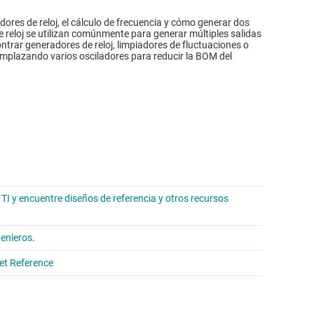
ores de reloj, el cálculo de frecuencia y cómo generar dos
e reloj se utilizan comúnmente para generar múltiples salidas
trar generadores de reloj, limpiadores de fluctuaciones o
emplazando varios osciladores para reducir la BOM del
 TI y encuentre diseños de referencia y otros recursos
genieros.
ket Reference