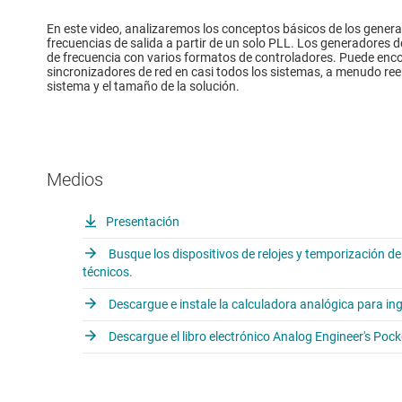
En este video, analizaremos los conceptos básicos de los generad
frecuencias de salida a partir de un solo PLL. Los generadores d
de frecuencia con varios formatos de controladores. Puede encon
sincronizadores de red en casi todos los sistemas, a menudo re
sistema y el tamaño de la solución.
Medios
Presentación
Busque los dispositivos de relojes y temporización de
técnicos.
Descargue e instale la calculadora analógica para in
Descargue el libro electrónico Analog Engineer's Poc