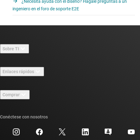
¿Necesita ayuda con el diseño? Hágale preguntas a un
ingeniero en el foro de soporte E2E
Sobre TI
Información general sobre Acerca de TI
Enlaces rápidos
Carreras laborales
Contáctenos
Sala de redacción
Comprar
Foros de soporte de diseño de TI E2E™
Nuestras historias | Detrás del chip
Suites de API de TI
Búsqueda de referencias cruzadas
Conéctese con nosotros
Eventos
Cuentas de empresa myTI
Centro de atención al cliente
Relaciones con los inversionistas
Envío, pago e impuestos