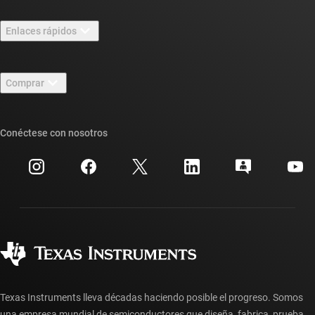
Información general sobre Acerca de TI
Enlaces rápidos
Carreras laborales
Contáctenos
Sala de redacción
Comprar
Foros de soporte de diseño de TI E2E™
Nuestras historias | Detrás del chip
Suites de API de TI
Búsqueda de referencias cruzadas
Conéctese con nosotros
Eventos
Cuentas de empresa myTI
Centro de atención al cliente
Relaciones con los inversionistas
Envío, pago e impuestos
Empaque
Fabricación
Preguntas frecuentes sobre pedidos
Calidad y confiabilidad
Ciudadanía corporativa
Distribuidores autorizados
Preguntas frecuentes sobre la cuenta myTI
Texas Instruments lleva décadas haciendo posible el progreso. Somos
una empresa mundial de semiconductores que diseña, fabrica, prueba