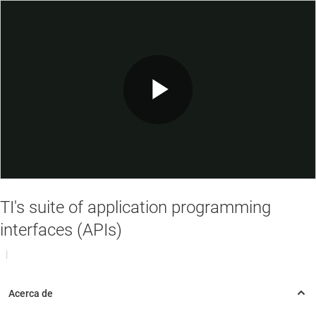
Play
Video
TI's suite of application programming
interfaces (APIs)
|