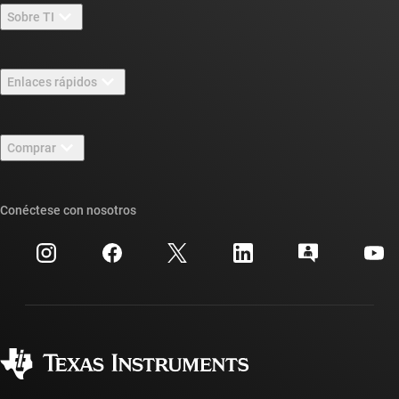
Sobre TI
Información general sobre Acerca de TI
Enlaces rápidos
Carreras laborales
Contáctenos
Sala de redacción
Comprar
Foros de soporte de diseño de TI E2E™
Nuestras historias | Detrás del chip
Suites de API de TI
Búsqueda de referencias cruzadas
Conéctese con nosotros
Eventos
Cuentas de empresa myTI
Centro de atención al cliente
Relaciones con los inversionistas
Envío, pago e impuestos
Empaque
Fabricación
Preguntas frecuentes sobre pedidos
Calidad y confiabilidad
Ciudadanía corporativa
Distribuidores autorizados
Preguntas frecuentes sobre la cuenta myTI