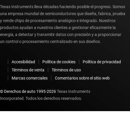
Texas Instruments lleva décadas haciendo posible el progreso. Somos
una empresa mundial de semiconductores que diseña, fabrica, prueba
y vende chips de procesamiento analógico e integrado. Nuestros
productos ayudan a nuestros clientes a gestionar eficazmente la
energía, a detectar y transmitir datos con precisión y a proporcionar
un control o procesamiento centralizado en sus diseños.
Accesibilidad
Política de cookies
Política de privacidad
Términos de venta
Términos de uso
Marcas comerciales
Comentarios sobre el sitio web
© Derechos de auto 1995-
2026
Texas Instruments
Incorporated. Todos los derechos reservados.