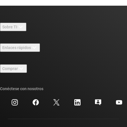
Sobre TI
Información general sobre Acerca de TI
Enlaces rápidos
Carreras laborales
Contáctenos
Sala de redacción
Comprar
Foros de soporte de diseño de TI E2E™
Nuestras historias | Detrás del chip
Suites de API de TI
Búsqueda de referencias cruzadas
Conéctese con nosotros
Eventos
Cuentas de empresa myTI
Centro de atención al cliente
Relaciones con los inversionistas
Envío, pago e impuestos
Empaque
Fabricación
Preguntas frecuentes sobre pedidos
Calidad y confiabilidad