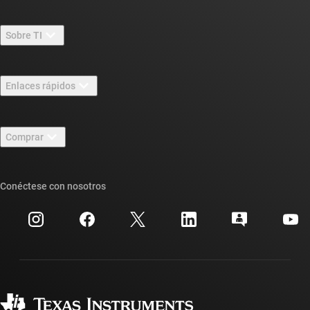
Sobre TI
Información general sobre Acerca de TI
Enlaces rápidos
Carreras laborales
Contáctenos
Sala de redacción
Comprar
Foros de soporte de diseño de TI E2E™
Nuestras historias | Detrás del chip
Suites de API de TI
Búsqueda de referencias cruzadas
Conéctese con nosotros
Eventos
Cuentas de empresa myTI
Centro de atención al cliente
Relaciones con los inversionistas
Envío, pago e impuestos
Empaque
Fabricación
Preguntas frecuentes sobre pedidos
Calidad y confiabilidad
Ciudadanía corporativa
Distribuidores autorizados
Preguntas frecuentes sobre la cuenta myTI