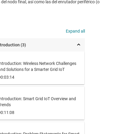
l nodo final, así como las del enrutador periférico (o
Expand all
ntroduction (3)
Introduction: Wireless Network Challenges
nd Solutions for a Smarter Grid IoT
00:03:14
ntroduction: Smart Grid IoT Overview and
Trends
00:11:08