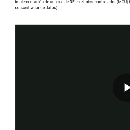
implementación de una red de RF en el microcontrolador (MCU) in
concentrador de datos).