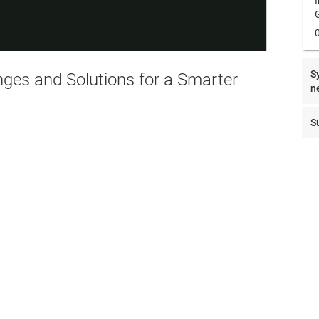
Video
G
S
nges and Solutions for a Smarter
n
S