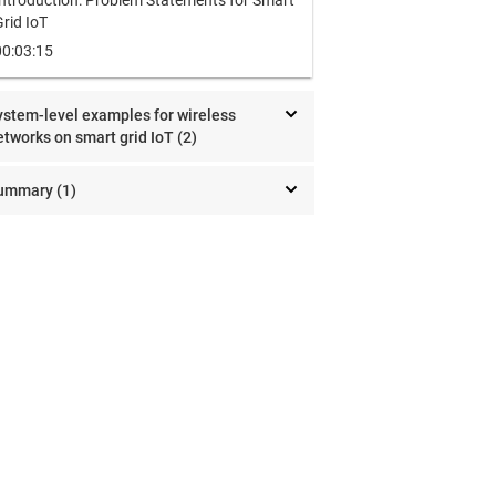
Introduction: Problem Statements for Smart
rid IoT
00:03:15
ystem-level examples for wireless
etworks on smart grid IoT (2)
ummary (1)