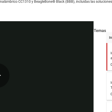
alámbrico CC1310 y BeagleBone® Black (BBB), incluidas las soluciones de
Temas
I
a
Play
I