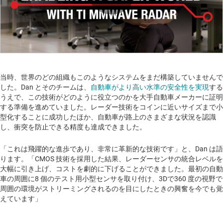
Play
Video
当時、世界のどの組織もこのようなシステムをまだ構築していませんで
した。Dan とそのチームは、
自動車がより高い水準の安全性を実現
する
うえで、この技術がどのように役立つのかを大手自動車メーカーに証明
する準備を進めていました。レーダー技術をコインに近いサイズまで小
型化することに成功したほか、自動車が路上のさまざまな状況を認識
し、衝突を防止できる精度も達成できました。
「これは飛躍的な進歩であり、非常に革新的な技術です」と、Dan は語
ります。「CMOS 技術を採用した結果、レーダーセンサの統合レベルを
大幅に引き上げ、コストを劇的に下げることができました。最初の自動
車の周囲に8 個のテスト用小型センサを取り付け、3Dで360 度の視野で
周囲の環境がストリーミングされるのを目にしたときの興奮を今でも覚
えています」