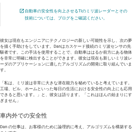
自動車の安全性を向上させるTIのミリ波レーダーとその
Opens in a n
技術については、ブログをご確認ください。
彼女は現在もエンジニアにテクノロジーの新しい可能性を示し、次の夢
を描く手助けをしています。Danはカスケード接続のミリ波センサの先
駆者です。この手法を使用することで、自動車ははるか前方にある物体
を非常に明確に検出することができます。彼女は現在も新しいミリ波レ
ーダのアプリケーションに適したアルゴリズムの開発に取り組んでいま
す。
「私は、ミリ波は非常に大きな潜在能力を秘めていると考えています。
工場、ビル、ホームといった毎日の生活における安全性の向上にも応用
できると思います。」と、彼女は語ります。「これはほんの始まりにす
ぎません」
車内外での安全性
Dan の仕事は、お客様のために論理的に考え、アルゴリズムを構築する