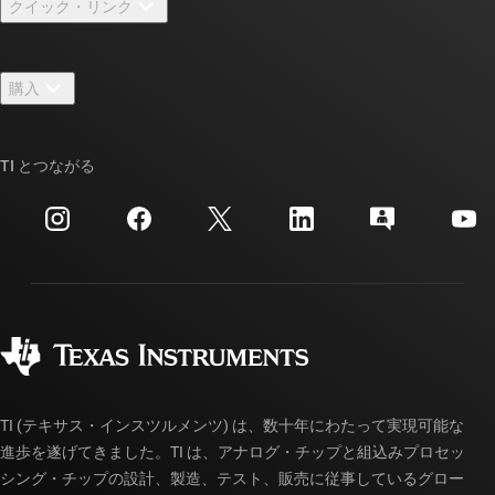
クイック・リンク
採用情報
お問い合わせ
ニュース
購入
TI E2E™ 設計サポート・フォーラム
ストーリー | チップ開発の舞台裏
TI API スイート
クロスリファレンス検索
TI とつながる
イベント
myTI 法人アカウント
カスタマー・サポート・センター
投資家向け情報
配送、お支払い、および税金
パッケージ
製造
ご注文に関する FAQ
品質と信頼性
コーポレート・シティズンシップ
販売特約店
myTI アカウントの FAQ
TI (テキサス・インスツルメンツ) は、数十年にわたって実現可能な
進歩を遂げてきました。TI は、アナログ・チップと組込みプロセッ
シング・チップの設計、製造、テスト、販売に従事しているグロー