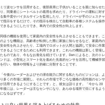
ミリ波センサを活用すると、後部座席に子供がいることを親に知らせた
り、同乗者にシートベルトの着用を求めたり、ドライバーの運転に対す
る集中度やバイタルサインを監視したり、ドライバーが手のジェスチャ
で指示をするだけで、その指示を検出して自動車の各種システムを操作
できるようにしたりでき、車内での安全性が向上します。
同様の機能を使用して家庭内の安全性を向上させることもできます。こ
のような機能は、高齢者が転倒した際に家族に知らせるなど、家庭内の
安全性を向上させたり、工場内でロボットが人間と協調して安全に作業
できるようにするためにも利用できます。これらの機能は新しく登場し
たものであり、今もなお進化を続けています。Dan によると、次のトレ
ンドは、小型化とスマート化を進めた先進的センサを活用して機械学習
を行い、物体や情報をより的確に分類することです。
「今後のレーダーおよびその潜在能力に関する私たちのビジョンは、よ
り多くの市場に展開し、それらの市場で手ごろな価格の高性能のセンサ
が活用できるようにすることです」と、彼女は語ります。「今から 20
年後には、レーダーは主なセンサになり、あらゆる場所で目にするよう
になるはずです」