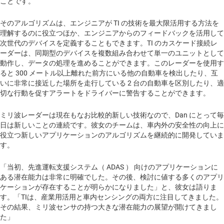
ことです。
そのアルゴリズムは、エンジニアが TI の技術を最大限活用する方法を
理解するのに役立つほか、エンジニアからのフィードバックを活用して
次世代のデバイスを定義することもできます。TI のカスケード接続レ
ーダーは、同期型のデバイスを複数組み合わせて単一のユニットとして
動作し、データの処理を進めることができます。このレーダーを使用す
ると 300 メートル以上離れた前方にいる他の自動車を検出したり、互
いに非常に接近した場所を走行している 2 台の自動車を区別したり、適
切な行動を促すアラートをドライバーに警告することができます。
ミリ波レーダーは現在もなお比較的新しい技術なので、Dan にとって毎
日は新しいことの連続です。彼女のチームは、車内外の安全性の向上に
役立つ新しいアプリケーションのアルゴリズムを継続的に開発していま
す。
「当初、先進運転支援システム（ ADAS ） 向けのアプリケーションに
ある潜在能力は非常に明確でした。その後、検討に値する多くのアプリ
ケーションが存在することが明らかになりました」と、彼女は語りま
す。「TIは、産業用活用と車内センシングの両方に注目してきました。
その結果、ミリ波センサの持つ大きな潜在能力の展望が開けてきまし
た」