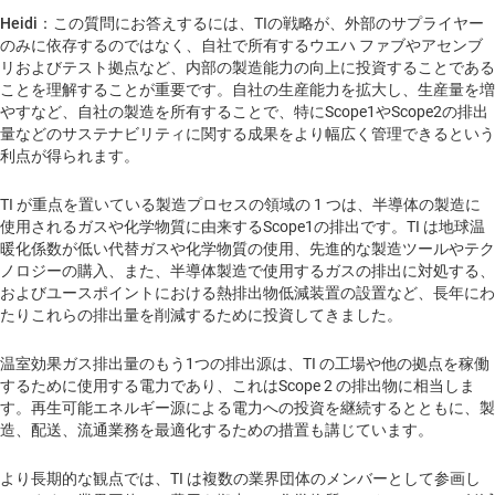
Heidi
：この質問にお答えするには、TIの戦略が、外部のサプライヤー
のみに依存するのではなく、自社で所有するウエハ ファブやアセンブ
リおよびテスト拠点など、内部の製造能力の向上に投資することである
ことを理解することが重要です。自社の生産能力を拡大し、生産量を増
やすなど、自社の製造を所有することで、特にScope1やScope2の排出
量などのサステナビリティに関する成果をより幅広く管理できるという
利点が得られます。
TI が重点を置いている製造プロセスの領域の 1 つは、半導体の製造に
使用されるガスや化学物質に由来するScope1の排出です。TI は地球温
暖化係数が低い代替ガスや化学物質の使用、先進的な製造ツールやテク
ノロジーの購入、また、半導体製造で使用するガスの排出に対処する、
およびユースポイントにおける熱排出物低減装置の設置など、長年にわ
たりこれらの排出量を削減するために投資してきました。
温室効果ガス排出量のもう1つの排出源は、TI の工場や他の拠点を稼働
するために使用する電力であり、これはScope 2 の排出物に相当しま
す。再生可能エネルギー源による電力への投資を継続するとともに、製
造、配送、流通業務を最適化するための措置も講じています。
より長期的な観点では、TI は複数の業界団体のメンバーとして参画し