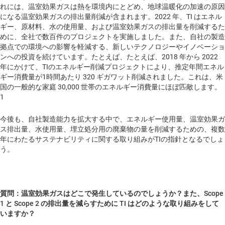
れには、温室効果ガスは熱を環境内にとどめ、地球温暖化の加速の原因
になる温室効果ガスの排出量削減が含まれます。2022 年、TI はエネル
ギー、原材料、水の使用量、および温室効果ガスの排出量を削減するた
めに、全社で数百件のプロジェクトを実施しました。また、自社の製造
拠点での環境への影響を軽減する、新しいテクノロジーやイノベーショ
ンへの投資を続けています。たとえば、たとえば、2018 年から 2022
年にかけて、TIのエネルギー削減プロジェクトにより、推定年間エネル
ギー消費量が1時間あたり 320 ギガワット削減されました。これは、米
国の一般的な家庭 30,000 世帯のエネルギー消費量にほぼ匹敵します。
1
今後も、自社製造能力を拡大する中で、エネルギー使用量、温室効果ガ
ス排出量、水使用量、埋立処分用の廃棄物の量を削減するための、複数
年にわたるサステナビリティに関する取り組みがTIの指針となるでしょ
う。
質問：温室効果ガスはどこで発生しているのでしょうか？また、Scope
1 と Scope 2 の排出量を減らすために TI はどのような取り組みをして
いますか？