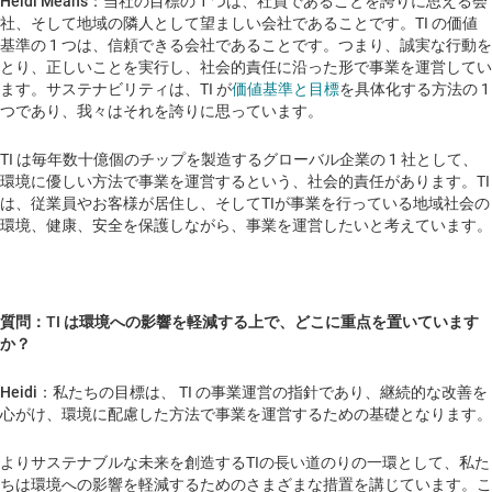
Heidi Means
：当社の目標の 1 つは、社員であることを誇りに思える会
社、そして地域の隣人として望ましい会社であることです。TI の価値
基準の 1 つは、信頼できる会社であることです。つまり、誠実な行動を
とり、正しいことを実行し、社会的責任に沿った形で事業を運営してい
ます。サステナビリティは、TI が
価値基準と目標
を具体化する方法の 1
つであり、我々はそれを誇りに思っています。
TI は毎年数十億個のチップを製造するグローバル企業の 1 社として、
環境に優しい方法で事業を運営するという、社会的責任があります。TI
は、従業員やお客様が居住し、そしてTIが事業を行っている地域社会の
環境、健康、安全を保護しながら、事業を運営したいと考えています。
質問：TI は環境への影響を軽減する上で、どこに重点を置いています
か？
Heidi
：私たちの目標は、 TI の事業運営の指針であり、継続的な改善を
心がけ、環境に配慮した方法で事業を運営するための基礎となります。
よりサステナブルな未来を創造するTIの長い道のりの一環として、私た
ちは環境への影響を軽減するためのさまざまな措置を講じています。こ