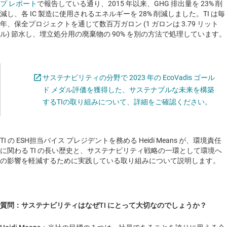
プ レポート
で報告している通り、2015 年以来、GHG 排出量を 23% 削
減し、各 IC 製造に使用されるエネルギーを 28% 削減しました。TI は毎
年、保全プロジェクトを通じて数百万ガロン (1 ガロンは 3.79 リット
ル) 節水し、埋立処分用の廃棄物の 90% を別の方法で処理しています。
サステナビリティの分野で 2023 年の EcoVadis ゴール
ド メダル評価を獲得した、サステナブルな未来を構築
Open
するTIの取り組みについて、詳細をご確認ください。
TI の ESH担当バイス プレジデントを務める Heidi Means が、環境責任
に関わる TI の長い歴史と、サステナビリティ戦略の一環として環境へ
の影響を軽減するために実践している取り組みについて説明します。
質問：サステナビリティはなぜTI にとって大切なのでしょうか？