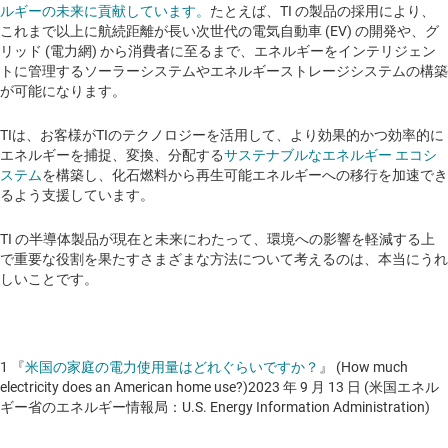
ルギーの未来に貢献しています。
たとえば、TI の製品の採用により、
これまで以上に航続距離が長い次世代の電気自動車 (EV) の開発や、グ
リッド (電力網) から消費者に至るまで、エネルギーをインテリジェン
トに管理するソーラーシステムやエネルギーストレージシステムの構築
が可能になります。
TIは、お客様がTIのテクノロジーを活用して、より効果的かつ効率的に
エネルギーを捕捉、変換、分配する
サステナブルなエネルギー エコシ
ステム
を構築し、化石燃料から再生可能エネルギーへの移行を加速でき
るよう支援しています。
TI の半導体製品が現在と未来にわたって、環境への影響を軽減する上
で重要な役割を果たすさまざまな方法について考えるのは、本当にうれ
しいことです。
1 『
米国の家庭の電力使用量はどれぐらいですか？
』 (How much
electricity does an American home use?)2023 年 9 月 13 日 (米国エネル
ギー省のエネルギー情報局：U.S. Energy Information Administration)