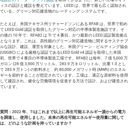
ィスの設計と建設を整えています。LEED は、世界で最も広く認知され
ている、グリーン対応建造物のレーティング システムです。
たとえば、米国テキサス州リチャードソンにある RFAB は、世界で初め
て LEED Gold 認証を取得したグリーン対応の半導体製造施設です。そ
の後の 10 年で、RFAB2 は TI で 4 番目、かつ最新の LEED 認証製造拠点
となります。これは、高性能のグリーン対応建造物に関するサステナブ
ルな設計、建設、運営を対象とした、米国グリーン・ビルディング協会
(USGBC) による厳格な認証であるLEED Gold v4 認証を取得した米国
初、世界で 4 番目の半導体製造工場です。RFAB2 は毎年、7 億 5,000 万
ガロン (28 億 3,900 万リットル、283.9 万キロリットル、比重 1.0 とし
て 283.9 万トン) の飲料水と、約 80,000 メガワット時 (MWh) のエネル
ギーを節約することが想定されています。工場は、適正な原材料を使用
して建設され、健全な労働環境を促進する方法で設計、および建造され
ています。
質問：2022 年、TIはこれまで以上に再生可能エネルギー源からの電力
を調達し、使用しました。未来の再生可能エネルギー使用量に関して
は、どのような計画を持っていますか？