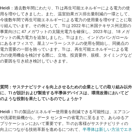
Heidi
：過去数年間にわたり、TI は再生可能エネルギーによる電力の使
用を増やしてきました。また、温室効果ガス排出量削減の一環として、
今後数年間で再生可能エネルギーによる電力の使用量を増やすことに取
り組んでいます。その例として、TI は 2022 年に米国テキサス州北部の
事業向けに 47 メガワットの太陽光電力を確保し、2023 年は、18 メガ
ワットの風力電力を追加しました。TI はまた、インドのバンガロール
にあるオフィスで、屋上ソーラー システムの使用を開始し、同拠点の
電力需要の一部を賄っています。TI は、再生可能エネルギーによる電
力の使用機会を検討する際に、立地、投資要件、規模、タイミングなど
の要因を引き続き検討していきます。
質問：サステナビリティを向上させるための企業としての取り組み以外
に、TI が設計および製造する半導体デバイスは、環境改善においてど
のような役割を果たしているのでしょうか？
Heidi：
TI の製品がエネルギー使用量を削減できる可能性は、エアコン
や洗濯乾燥機から、データ センターの省電力に至るまで、あらゆるア
プリケーションにおいて重要です。TI のお客様がサステナビリティの
向上につながる技術革新を進めるにつれて、
半導体は新しい方法でエネ