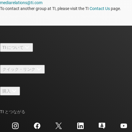
mediarelations@ti.com
To contact another group at TI, please visit the TI
Contact Us
page.
TI について
TI の概要
クイック・リンク
採用情報
お問い合わせ
ニュース
購入
TI E2E™ 設計サポート・フォーラム
ストーリー | チップ開発の舞台裏
TI API スイート
クロスリファレンス検索
TI とつながる
イベント
myTI 法人アカウント
カスタマー・サポート・センター
投資家向け情報
配送、お支払い、および税金