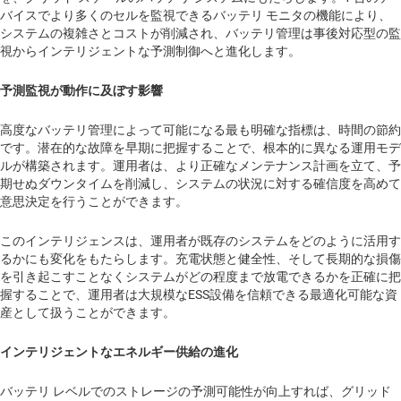
バイスでより多くのセルを監視できるバッテリ モニタの機能により、
システムの複雑さとコストが削減され、バッテリ管理は事後対応型の監
視からインテリジェントな予測制御へと進化します。
予測監視が動作に及ぼす影響
高度なバッテリ管理によって可能になる最も明確な指標は、時間の節約
です。潜在的な故障を早期に把握することで、根本的に異なる運用モデ
ルが構築されます。運用者は、より正確なメンテナンス計画を立て、予
期せぬダウンタイムを削減し、システムの状況に対する確信度を高めて
意思決定を行うことができます。
このインテリジェンスは、運用者が既存のシステムをどのように活用す
るかにも変化をもたらします。充電状態と健全性、そして長期的な損傷
を引き起こすことなくシステムがどの程度まで放電できるかを正確に把
握することで、運用者は大規模なESS設備を信頼できる最適化可能な資
産として扱うことができます。
インテリジェントなエネルギー供給の進化
バッテリ レベルでのストレージの予測可能性が向上すれば、グリッド