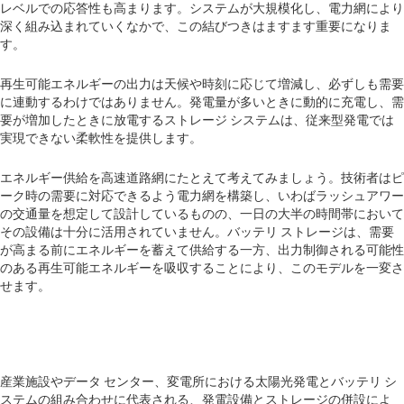
レベルでの応答性も高まります。システムが大規模化し、電力網により
深く組み込まれていくなかで、この結びつきはますます重要になりま
す。
再生可能エネルギーの出力は天候や時刻に応じて増減し、必ずしも需要
に連動するわけではありません。発電量が多いときに動的に充電し、需
要が増加したときに放電するストレージ システムは、従来型発電では
実現できない柔軟性を提供します。
エネルギー供給を高速道路網にたとえて考えてみましょう。技術者はピ
ーク時の需要に対応できるよう電力網を構築し、いわばラッシュアワー
の交通量を想定して設計しているものの、一日の大半の時間帯において
その設備は十分に活用されていません。バッテリ ストレージは、需要
が高まる前にエネルギーを蓄えて供給する一方、出力制御される可能性
のある再生可能エネルギーを吸収することにより、このモデルを一変さ
せます。
産業施設やデータ センター、変電所における太陽光発電とバッテリ シ
ステムの組み合わせに代表される、発電設備とストレージの併設によ