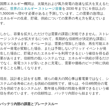
国際エネルギー機関は、太陽光および風力発電の急速な拡大を支えるた
めに、
世界のエネルギー ストレージ容量
を 2030 年までに 6 倍以上の
1,500GW へ増やす必要があると予測しています。この需要の急増は、
エネルギーの生産、貯蔵、供給についての業界の考え方を変えていま
す。
しかし、容量を拡大しただけでは需要の課題に対処できません。ストレ
ージ システムが拡大するにつれて、長期的な信頼性が決定的な課題に
なりつつあります。オペレータは、需要が増加した場合、再生可能エネ
ルギー発電が変動した場合、または予期しないグリッド イベントが発
生した場合に、貯蔵されたエネルギーを利用できるという確信を得る必
要があります。信頼性の低いシステムでは、エネルギー供給が滞るだけ
でなく、発電コストが安いときに充電し、需要や価格のピーク時に供給
することも難しくなります。
現在、設計者と話をする際、彼らの最大の関心事は蓄電量ではなく、シ
ステムの全寿命にわたる供給の信頼性です。彼らは、今日4時間分の電
力を供給できるシステムが、数年後も同様の性能を発揮できるという確
信を求めています。その信頼性は、バッテリ内部から始まります。
バッテリ内部の課題とブレークスルー