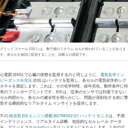
グリッド スケール ESS には、数千個のリチウム セルが使われていることがありま
す。各セルを個別に監視することが、診断上の課題です。
心電図 (EKG) で心臓の状態を監視するのと同じように、
電気化学イン
ピーダンス分光法
(EIS) はバッテリを監視し、各セルの電気化学的シグ
ネチャを測定します。これは、その化学特性、経年劣化、動作条件に特
有のフィンガープリントです。EIS は、従来のセンサでは到達できない
セル内部から、各セルの健全性を明らかにし、問題が深刻化する前に警
告する継続的なリアルタイム インサイトを提供します。
TI の
統合型 EIS エンジン搭載 BQ79826Z-Q1 バッテリ モニタ
は、予測
インテリジェンス、リアルタイム診断、包括的なセル レベル データ
を、グリッド スケールのバッテリ システムにもたらします。1 台のデ