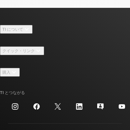
TI について
TI の概要
クイック・リンク
採用情報
お問い合わせ
ニュース
購入
TI E2E™ 設計サポート・フォーラム
ストーリー | チップ開発の舞台裏
TI API スイート
クロスリファレンス検索
TI とつながる
イベント
myTI 法人アカウント
カスタマー・サポート・センター
投資家向け情報
配送、お支払い、および税金
パッケージ
製造
ご注文に関する FAQ
品質と信頼性