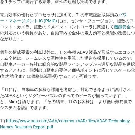
を 1 チップに統合する結果、遅延の短縮も実現できます」
電力効率の優れたプロセッサに加えて、TI の車載認証取得済み
パワ
ー・マネージメント IC (PMIC)
には、センサ・フュージョン、複数のフ
ロント・カメラ、複数のドメイン・コントローラに関連して
機能安全
へ
の対応という特長があり、自動車内で全体の電力効率と機能の改善につ
ながります。
個別の構成要素の利点以外に、TI の各種 ADAS 製品が形成するエコシス
テム全体は、シームレスな互換性を重視した構造を採用しているので、
自動車メーカー各社は総合的な製品ラインアップから適切な製品を選択
するとともに、個別の自動車の要件と価格ポイントに応じてスケール化
(能力強化または価格低減重視) することが可能です。
「TI には、自動車の多様な課題を考慮し、対応できるように設計され
たADAS というジグソーパズルのすべてのピースが揃っています。」
と、Miro は語ります。「その結果、TI のお客様は、より低い難易度で
システムを設計できます」
1.)
https://www.aaa.com/AAA/common/AAR/files/ADAS-Technology-
Names-Research-Report.pdf