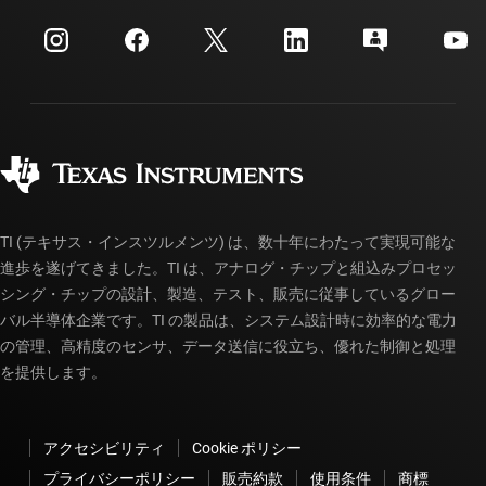
myTI 法人アカウント
カスタマー・サポート・センター
投資家向け情報
配送、お支払い、および税金
パッケージ
製造
ご注文に関する FAQ
品質と信頼性
コーポレート・シティズンシップ
販売特約店
myTI アカウントの FAQ
TI (テキサス・インスツルメンツ) は、数十年にわたって実現可能な
進歩を遂げてきました。TI は、アナログ・チップと組込みプロセッ
シング・チップの設計、製造、テスト、販売に従事しているグロー
バル半導体企業です。TI の製品は、システム設計時に効率的な電力
の管理、高精度のセンサ、データ送信に役立ち、優れた制御と処理
を提供します。
アクセシビリティ
Cookie ポリシー
プライバシーポリシー
販売約款
使用条件
商標