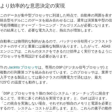
より効率的な意思決定の実現
このデータが集中型プロセッサに到達した時点で、自動車の周囲を表す
統合型モデルにこのデータを組み合わせるには、通常は演算集中型の信
号処理機能とディープ・ラーニング・アルゴリズムが必要になります。
その結果として、必要な電力入力と、熱出力が増加します。
自動車には物理的な制約があるので、バッテリや冷却用インフラストラ
クチャのサイズと重量には厳格な制限があります。したがって、ADAS
エンジニアは、これらのタスクをできるだけ効率よく実行できるように
プロセッサを専用設計する必要があります。
TI の
Jacinto プロセッサ
は、専用の DSP (デジタル信号プロセッサ) と
複数の行列乗算コアを組み合わせています。このプロセッサは、業界で
入手できる製品としては最小クラスの消費電力で済むほか、最大
125℃ の温度でも動作します。
「DSP とプロセッサを 1 個の SoC (システム・オン・チップ) に統合す
ることで、非常に多くの利点を実現できます」と、Curt は語ります。
「この統合を実施しない場合、それぞれが独自のメモリと電源を必要と
するので、システム・コストが上昇します。また、これらの素子の動作