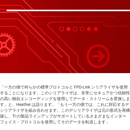
「一方の側で何らかの標準プロトコルと FPD-Link シリアライザを使用
することになります。このシリアライザは、非常にセキュアかつ信頼性
の高い独自エンコーディングを使用してデータ・ストリームを変換しま
す」と、Heather は語ります。「もう一方の側では、これに対応するデ
シリアライザを組み合わせます。このデシリアライザは元の形式を再構
築し、TI の製品ラインアップがサポートしているさまざまなインター
フェイス・プロトコルを使用してそのデータを転送します」