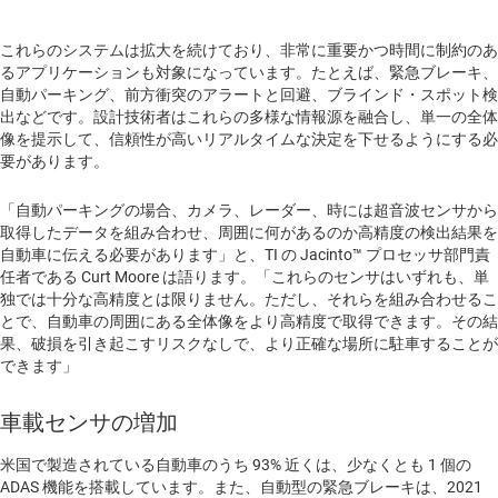
これらのシステムは拡大を続けており、非常に重要かつ時間に制約のあ
るアプリケーションも対象になっています。たとえば、緊急ブレーキ、
自動パーキング、前方衝突のアラートと回避、ブラインド・スポット検
出などです。設計技術者はこれらの多様な情報源を融合し、単一の全体
像を提示して、信頼性が高いリアルタイムな決定を下せるようにする必
要があります。
「自動パーキングの場合、カメラ、レーダー、時には超音波センサから
取得したデータを組み合わせ、周囲に何があるのか高精度の検出結果を
自動車に伝える必要があります」と、TI の Jacinto™ プロセッサ部門責
任者である Curt Moore は語ります。「これらのセンサはいずれも、単
独では十分な高精度とは限りません。ただし、それらを組み合わせるこ
とで、自動車の周囲にある全体像をより高精度で取得できます。その結
果、破損を引き起こすリスクなしで、より正確な場所に駐車することが
できます」
車載センサの増加
米国で製造されている自動車のうち 93% 近くは、少なくとも 1 個の
ADAS 機能を搭載しています。また、自動型の緊急ブレーキは、2021