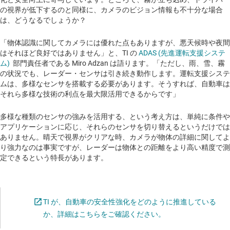
の視界が低下するのと同様に、カメラのビジョン情報も不十分な場合
は、どうなるでしょうか？
「物体認識に関してカメラには優れた点もありますが、悪天候時や夜間
はそれほど良好ではありません」と、TI の
ADAS (先進運転支援システ
ム)
部門責任者である Miro Adzan は語ります。「ただし、雨、雪、霧
の状況でも、レーダー・センサは引き続き動作します。運転支援システ
ムは、多様なセンサを搭載する必要があります。そうすれば、自動車は
それら多様な技術の利点を最大限活用できるからです」
多様な種類のセンサの強みを活用する、という考え方は、単純に条件や
アプリケーションに応じ、それらのセンサを切り替えるというだけでは
ありません。晴天で視界がクリアな時、カメラが物体の詳細に関してよ
り強力なのは事実ですが、レーダーは物体との距離をより高い精度で測
定できるという特長があります。
TI が、自動車の安全性強化をどのように推進している
Opens in a new tab
か、詳細はこちらをご確認ください。