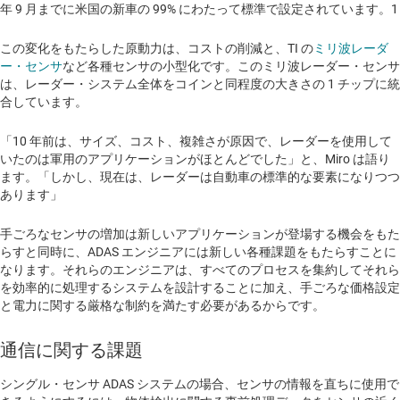
年 9 月までに米国の新車の 99% にわたって標準で設定されています。1
この変化をもたらした原動力は、コストの削減と、TI の
ミリ波レーダ
ー・センサ
など各種センサの小型化です。このミリ波レーダー・センサ
は、レーダー・システム全体をコインと同程度の大きさの 1 チップに統
合しています。
「10 年前は、サイズ、コスト、複雑さが原因で、レーダーを使用して
いたのは軍用のアプリケーションがほとんどでした」と、Miro は語り
ます。「しかし、現在は、レーダーは自動車の標準的な要素になりつつ
あります」
手ごろなセンサの増加は新しいアプリケーションが登場する機会をもた
らすと同時に、ADAS エンジニアには新しい各種課題をもたらすことに
なります。それらのエンジニアは、すべてのプロセスを集約してそれら
を効率的に処理するシステムを設計することに加え、手ごろな価格設定
と電力に関する厳格な制約を満たす必要があるからです。
通信に関する課題
シングル・センサ ADAS システムの場合、センサの情報を直ちに使用で