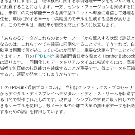
きるようにするには、物体検出に関する事前処理データをセンサの近く
に配置することになります。一方、センサ・フュージョンを実現するに
は、未加工の高分解能データを集中型ユニットへ即座に送信して処理を
任せ、環境に関する単一かつ高精度のモデルを生成する必要がありま
す。このモデルは、自動車が衝突を防止するのに役立ちます。
「あらゆるデータがこれらのセンサ・ノードから流入する状況で課題と
なるのは、これらすべてを確実に同期化することです。そうすれば、自
動車は周囲で何が起こっているのか理解し、重要な決定を下すことがで
きます」と、TI の
FPD-Link™
製品部門責任者を務める Heather Babcock
は語ります。「同期化したデータをリアルタイムに転送するには、高帯
域幅で無圧縮の転送能力を確保することが重要です。仮にデータを圧縮
すると、遅延が発生してしまうからです」
TI の FPD-Link 通信プロトコルは、当初はグラフィックス・プロセッサ
からデジタル・ディスプレイへデジタル・ビデオ・ストリームを転送す
る目的で製作されたものです。現在は、シンプルで容易に取り回しので
きるケーブルを使用し、数メートルの距離で大量の無圧縮データを転送
するための設計を採用しています。