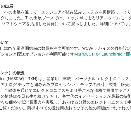
5」への出展
orld 2025」への出展を通して、エンジニアが組み込みシステムを再構築し
しました。TI の出展ブースでは、エッジ AIによるリアルタイムモニタ
 ソフトウェアを活用した開発について展示しました。詳細については
ついて
TI.com で量産開始前の数量を注文可能です。WCSP デバイスの価格設定は、1
プションと配送オプションが利用可能です
MSPM0C1104 LaunchPad™
メンツ）の概要
Incorporated (NASDAQ：TXN) は、産業用、車載、パーソナル エレクト
アナログ チップと組み込みプロセッシング チップの設計、製造、販売
は、半導体を通じてエレクトロニクスをより手ごろな価格で提供するこ
この情熱は今日も生き続けており、各世代のイノベーションが最新の技
ごろな価格で低消費電力を実現し、あらゆる分野のエレクトロニクスで
ご覧ください。商標すべての登録商標およびその他の商標はそれぞれの