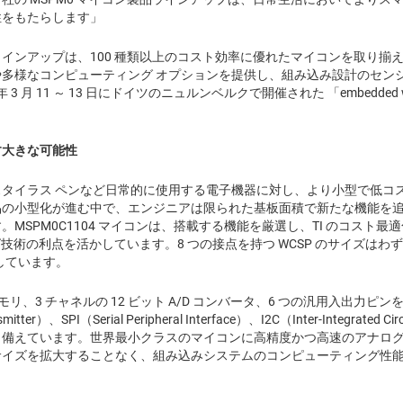
性をもたらします」
ン製品ラインアップは、100 種類以上のコスト効率に優れたマイコンを取り揃
多様なコンピューティング オプションを提供し、組み込み設計のセン
3 月 11 ～ 13 日にドイツのニュルンベルクで開催された 「embedded w
す大きな可能性
タイラス ペンなど日常的に使用する電子機器に対し、より小型で低コ
品の小型化が進む中で、エンジニアは限られた基板面積で新たな機能を
MSPM0C1104 マイコンは、搭載する機能を厳選し、TI のコスト
技術の利点を活かしています。8 つの接点を持つ WCSP のサイズはわずか
現しています。
リ、3 チャネルの 12 ビット A/D コンバータ、6 つの汎用入出力ピンを搭載し
ansmitter）、SPI（Serial Peripheral Interface）、I2C（Inter-Integ
備えています。世界最小クラスのマイコンに高精度かつ高速のアナログ
サイズを拡大することなく、組み込みシステムのコンピューティング性
。