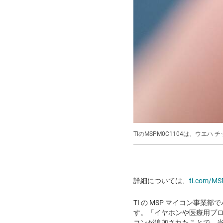
TIのMSPM0C1104は、ウエハ
詳細については、
ti.com/M
TI の MSP マイコン事業部
す。「イヤホンや医療用プ
コンが追加されたことで、当