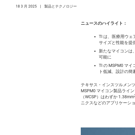
18 3 月 2025
|
製品とテクノロジー
ニュースのハイライト：
TI は、医療用
サイズと性能を提
新たなマイコンは
可能に
TI の MSPM
ト低減、設計の簡
テキサス・インスツルメンツ
MSPM0 マイコン製品ライ
（WCSP）はわずか 1.38mm
ニクスなどのアプリケーシ