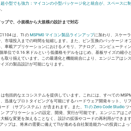
「
超小型でも強力：マイコンの小型パッケージ化と統合が、スペースに
い。
アップで、小規模から大規模の設計まで対応
104 は、TI の
MSPM0 マイコン製品ラインアップ
に加わり、スケー
、市場投入までの時間を短縮します。また、ピン互換のパッケージ オ
器、車載アプリケーションにおけるメモリ、アナログ、コンピューティ
0 個単位で 0.16 米ドルという低価格モデルをはじめ、基板サイズの縮
ジも取り揃えています。この最適化と機能統合により、エンジニアはシ
サイズの製品設計が可能になります。
I は包括的なエコシステムを提供しています。これには、すべての MSP
、迅速なプロトタイピングを可能にするハードウェア開発キット、リフ
コード （サブシステム）が含まれます。また、
TI の Zero Code Studio
ツ
ン アプリケーションの設定、開発、実行が可能です。エンジニアはこ
に大幅な変更を加えることなく、設計の拡張やコードの再利用ができま
インアップは、将来の需要に備えてTIが進める自社製造能力への投資によ