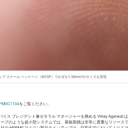
 チップ スケール パッケージ（WCSP）でわずか1.38mm²のサイズを実現
SPM0C1104
をご覧ください。
でバイス プレジデント兼ゼネラル マネージャーを務める Vinay Agarwa
ローブのような超小型システムでは、基板面積は非常に貴重なリソース
社の MSPM0 マイコン製品ラインアップは、日常生活においてよりス