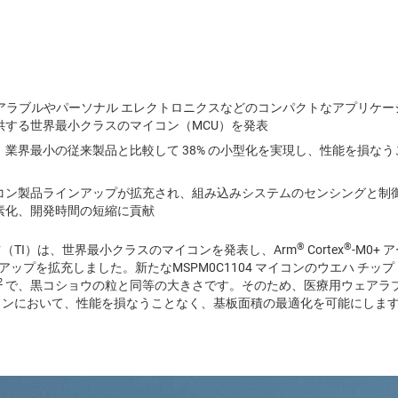
ウェアラブルやパーソナル エレクトロニクスなどのコンパクトなアプリケ
供する世界最小クラスのマイコン（MCU）を発表
、業界最小の従来製品と比較して 38% の小型化を実現し、性能を損な
0 マイコン製品ラインアップが拡充され、組み込みシステムのセンシングと
素化、開発時間の短縮に貢献
®
®
（TI）は、世界最小クラスのマイコンを発表し、Arm
Cortex
-M0+
ンアップを拡充しました。新たなMSPM0C1104 マイコンのウエハ チップ
2
で、黒コショウの粒と同等の大きさです。そのため、医療用ウェアラブ
ョンにおいて、性能を損なうことなく、基板面積の最適化を可能にしま