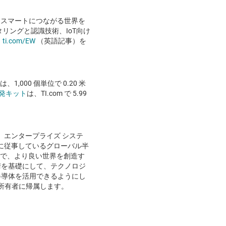
、よりスマートにつながる世界を
リングと認識技術、IoT向け
、
ti.com/EW
（英語記事）を
,000 個単位で 0.20 米
 開発キット
は、TI.com で 5.99
ロニクス、エンタープライズ システ
に従事しているグローバル半
とで、より良い世界を創造す
術を基礎にして、テクノロジ
半導体を活用できるようにし
所有者に帰属します。