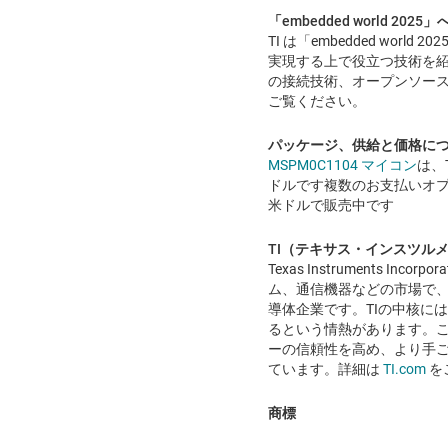
「embedded world 202
TI は「embedded w
実現する上で役立つ技術を紹介
の接続技術、オープンソース
ご覧ください。
パッケージ、供給と価格に
MSPM0C1104 マイコン
は、
ドルです複数のお支払いオ
米ドルで販売中です
TI（テキサス・インスツル
Texas Instruments 
ム、通信機器などの市場で、
導体企業です。TIの中核に
るという情熱があります。
ーの信頼性を高め、より手
ています。詳細は
TI.com
を
商標