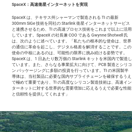
SpaceX：高速衛星インターネットを実現
SpaceX は、テキサス州シャーマンで製造される TI の最新
300mm SiGe 技術を同社の Starlink 衛星インターネットサービス
と連携させるため、TI の高速プロセス技術をこれまで以上に活用
しています。SpaceX の社長兼 COO である Gwynne Shotwell 氏
は、次のように述べています。「私たちの根本的な使命は、世界
の通信に革命を起こし、デジタル格差を解消することです。この
使命の中核にあるのは、可能性の限界に挑み続ける姿勢です。
SpaceX は、1 日あたり数万個の Starlink キットを米国内で製造し
ています。また、さらなる事業拡大に向けて、PCB 製造とシリコ
ン パッケージングに多額の投資を行っています。TI の米国製半
導体は、当社製品に必要な国内サプライチェーンを確保するうえ
で極めて重要であり、TI の高度なシリコン製造技術は、高速イン
ターネットに対する世界的な需要増加に応えるうえで必要な性能
と信頼性を提供してくれます」