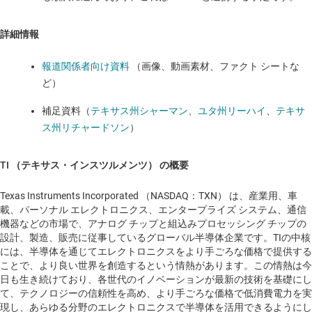
詳細情報
報道関係者向け資料
（画像、動画素材、ファクト シートな
ど）
補足資料（
テキサス州シャーマン
、
ユタ州リーハイ
、
テキサ
ス州リチャードソン
）
TI （テキサス・インスツルメンツ） の概要
Texas Instruments Incorporated （NASDAQ：TXN） は、産業用、車
載、パーソナル エレクトロニクス、エンタープライズ システム、通信
機器などの市場で、アナログ チップと組込みプロセッシング チップの
設計、製造、販売に従事しているグローバル半導体企業です。TIの中核
には、半導体を通じてエレクトロニクスをより手ごろな価格で提供する
ことで、より良い世界を創造するという情熱があります。この情熱は今
日も生き続けており、各世代のイノベーションが最新の技術を基礎にし
て、テクノロジーの信頼性を高め、より手ごろな価格で低消費電力を実
現し、あらゆる分野のエレクトロニクスで半導体を活用できるようにし