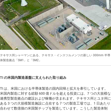
テキサス州シャーマンにある、テキサス・インスツルメンツの新しい 300mm 半導
体製造拠点「SM1」と「SM2」
TI の米国内製造基盤に支えられた取り組み
TI は、米国における半導体製造の国内回帰と拡大を牽引しています。
米国内製造に対する総額 600 億ドルを超える投資には、7 つの大規模な
連携型製造拠点の建設および稼働が含まれます。テキサス州とユタ州に
ある 3 つの大規模製造施設に点在する 7 つの製造工場では、1 日あたり
合わせて数億個の米国製チップを製造しています。こうした製造体制