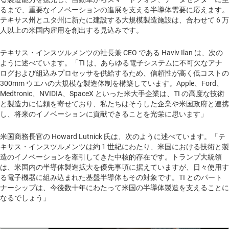
るまで、重要なイノベーションの進展を支える半導体需要に応えます。
テキサス州とユタ州に新たに建設する大規模製造施設は、合わせて 6 万
人以上の米国内雇用を創出する見込みです。
テキサス・インスツルメンツの社長兼 CEO である Haviv Ilan は、次の
ように述べています。「TI は、あらゆる電子システムに不可欠なアナ
ログおよび組込みプロセッサを供給するため、信頼性が高く低コストの
300mm ウエハの大規模な製造体制を構築しています。Apple、Ford、
Medtronic、NVIDIA、SpaceX といった米大手企業は、TI の高度な技術
と製造力に信頼を寄せており、私たちはそうした企業や米国政府と連携
し、将来のイノベーションに貢献できることを光栄に思います」
米国商務長官の Howard Lutnick 氏は、次のように述べています。「テ
キサス・インスツルメンツは約 1 世紀にわたり、米国における技術と製
造のイノベーションを牽引してきた中核的存在です。トランプ大統領
は、米国内の半導体製造拡大を優先事項に据えていますが、日々使用す
る電子機器に組み込まれた基盤半導体もその対象です。TI とのパート
ナーシップは、今後数十年にわたって米国の半導体製造を支えることに
なるでしょう」