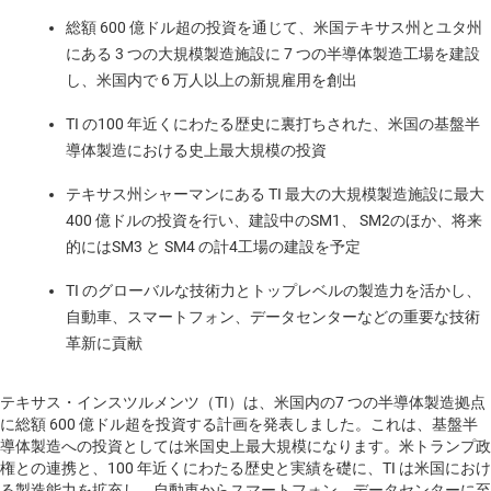
総額 600 億ドル超の投資を通じて、米国テキサス州とユタ州
にある 3 つの大規模製造施設に 7 つの半導体製造工場を建設
し、米国内で 6 万人以上の新規雇用を創出
TI の100 年近くにわたる歴史に裏打ちされた、米国の基盤半
導体製造における史上最大規模の投資
テキサス州シャーマンにある TI 最大の大規模製造施設に最大
400 億ドルの投資を行い、建設中のSM1、 SM2のほか、将来
的にはSM3 と SM4 の計4工場の建設を予定
TI のグローバルな技術力とトップレベルの製造力を活かし、
自動車、スマートフォン、データセンターなどの重要な技術
革新に貢献
テキサス・インスツルメンツ（TI）は、米国内の7 つの半導体製造拠点
に総額 600 億ドル超を投資する計画を発表しました。これは、基盤半
導体製造への投資としては米国史上最大規模になります。米トランプ政
権との連携と、100 年近くにわたる歴史と実績を礎に、TI は米国におけ
る製造能力を拡充し、自動車からスマートフォン、データセンターに至