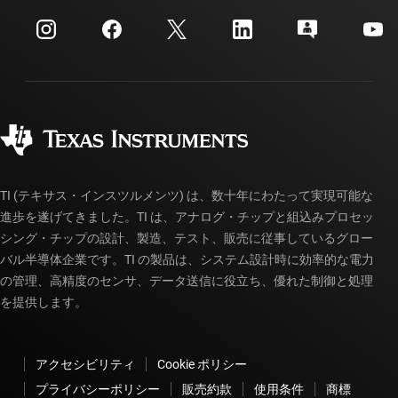
myTI 法人アカウント
カスタマー・サポート・センター
投資家向け情報
配送、お支払い、および税金
パッケージ
製造
ご注文に関する FAQ
品質と信頼性
コーポレート・シティズンシップ
販売特約店
myTI アカウントの FAQ
TI (テキサス・インスツルメンツ) は、数十年にわたって実現可能な
進歩を遂げてきました。TI は、アナログ・チップと組込みプロセッ
シング・チップの設計、製造、テスト、販売に従事しているグロー
バル半導体企業です。TI の製品は、システム設計時に効率的な電力
の管理、高精度のセンサ、データ送信に役立ち、優れた制御と処理
を提供します。
アクセシビリティ
Cookie ポリシー
プライバシーポリシー
販売約款
使用条件
商標