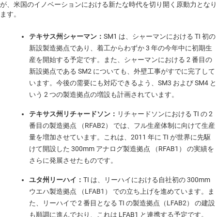
が、米国のイノベーションにおける新たな時代を切り開く原動力となり
ます。
テキサス州シャーマン：
SM1 は、シャーマンにおける TI 初の
新設製造拠点であり、着工からわずか 3 年の今年中に初期生
産を開始する予定です。また、シャーマンにおける 2 番目の
新設拠点である SM2 についても、外壁工事がすでに完了して
います。今後の需要にも対応できるよう、SM3 および SM4 と
いう 2 つの製造拠点の増設も計画されています。
テキサス州リチャードソン：
リチャードソンにおける TI の 2
番目の製造拠点 （RFAB2） では、フル生産体制に向けて生産
量を増加させています。これは、2011 年に TI が世界に先駆
けて開設した 300mm アナログ製造拠点 （RFAB1） の実績を
さらに発展させたものです。
ユタ州リーハイ：
TI は、リーハイにおける自社初の 300mm
ウエハ製造拠点 （LFAB1） での立ち上げを進めています。ま
た、リーハイで 2 番目となる TI の製造拠点（LFAB2） の建設
も順調に進んでおり、これは LFAB1 と連携する予定です。