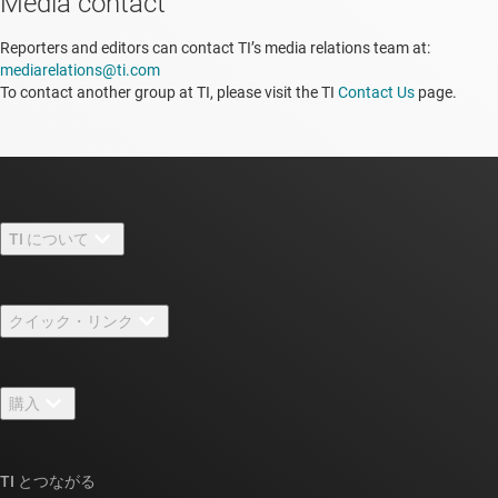
Media contact
Reporters and editors can contact TI’s media relations team at:
mediarelations@ti.com
To contact another group at TI, please visit the TI
Contact Us
page.
TI について
TI の概要
クイック・リンク
採用情報
お問い合わせ
ニュース
購入
TI E2E™ 設計サポート・フォーラム
ストーリー | チップ開発の舞台裏
TI API スイート
クロスリファレンス検索
TI とつながる
イベント