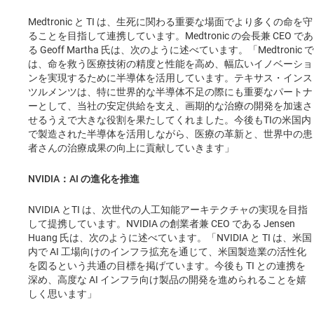
Medtronic と TI は、生死に関わる重要な場面でより多くの命を守
ることを目指して連携しています。Medtronic の会長兼 CEO であ
る Geoff Martha 氏は、次のように述べています。「Medtronic で
は、命を救う医療技術の精度と性能を高め、幅広いイノベーショ
ンを実現するために半導体を活用しています。テキサス・インス
ツルメンツは、特に世界的な半導体不足の際にも重要なパートナ
ーとして、当社の安定供給を支え、画期的な治療の開発を加速さ
せるうえで大きな役割を果たしてくれました。今後もTIの米国内
で製造された半導体を活用しながら、医療の革新と、世界中の患
者さんの治療成果の向上に貢献していきます」
NVIDIA：AI の進化を推進
NVIDIA とTI は、次世代の人工知能アーキテクチャの実現を目指
して提携しています。NVIDIA の創業者兼 CEO である Jensen
Huang 氏は、次のように述べています。「NVIDIA と TI は、米国
内で AI 工場向けのインフラ拡充を通じて、米国製造業の活性化
を図るという共通の目標を掲げています。今後も TI との連携を
深め、高度な AI インフラ向け製品の開発を進められることを嬉
しく思います」