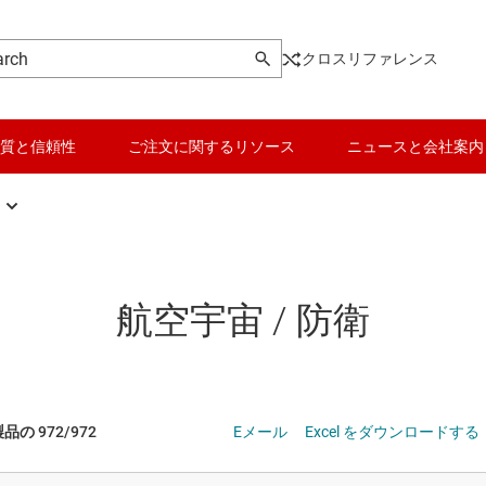
クロスリファレンス
質と信頼性
ご注文に関するリソース
ニュースと会社案内
 / 防衛
品
航空宇宙 / 防衛
オートメーション
ギー インフラ
品の 972/972
Eメール
Excel をダウンロードする
トロニクス
オートメーション