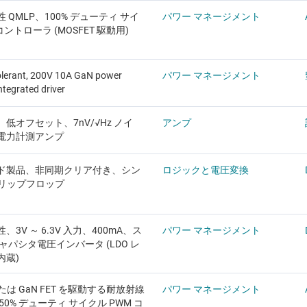
 QMLP、100% デューティ サイ
パワー マネージメント
コントローラ (MOSFET 駆動用)
olerant, 200V 10A GaN power
パワー マネージメント
ntegrated driver
低オフセット、7nV/√Hz ノイ
アンプ
電力計測アンプ
ド製品、非同期クリア付き、シン
ロジックと電圧変換
フリップフロップ
3V ～ 6.3V 入力、400mA、ス
パワー マネージメント
ャパシタ電圧インバータ (LDO レ
内蔵)
または GaN FET を駆動する耐放射線
パワー マネージメント
 50% デューティ サイクル PWM コ