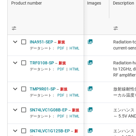
医療 /
Product number
Images
Description
パワー
ロボッ
INA951-SEP
Radiation-to
試験 /
新規
current-sens
データシート：
PDF
|
HTML
TRF0108-SP
Radiation-h
新規
to 12GHz, di
データシート：
PDF
|
HTML
RF amplifier
TMP9R01-SP
放射線耐性保
新規
ーカル温度
データシート：
PDF
|
HTML
SN74LVC1G08B-EP
エンハンスド
新規
～ 5.5V A
データシート：
PDF
|
HTML
SN74LVC1G125B-EP
エンハンス
新