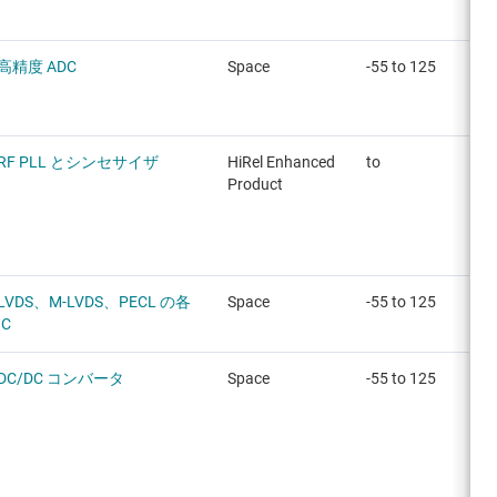
高精度 ADC
Space
-55 to 125
RF PLL とシンセサイザ
HiRel Enhanced
to
Product
LVDS、M-LVDS、PECL の各
Space
-55 to 125
IC
DC/DC コンバータ
Space
-55 to 125