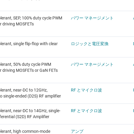
olerant, SEP, 100% duty cycle PWM
パワー マネージメント
for driving MOSFETs
erant, single flip-flop with clear
ロジックと電圧変換
olerant, 50% duty cycle PWM
パワー マネージメント
for driving MOSFETs or GaN FETs
olerant, near-DC to 12GHz,
RF とマイクロ波
 to single-ended (D2S) RF amplifier
lerant, near-DC to 14GHz, single-
RF とマイクロ波
ferential (S2D) RF Amplifier
olerant, high common-mode
アンプ