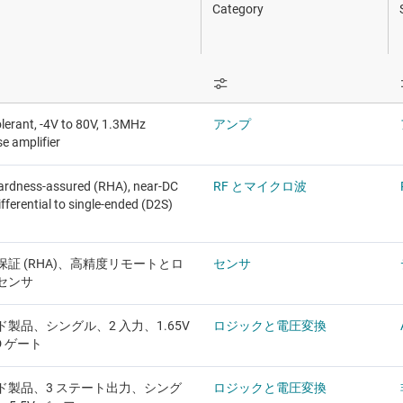
 ヘルスケア
Category
・デリバリ
ト
lerant, -4V to 80V, 1.3MHz
アンプ
 測定機器
e amplifier
ardness-assured (RHA), near-DC
RF とマイクロ波
fferential to single-ended (D2S)
証 (RHA)、高精度リモートとロ
センサ
センサ
製品、シングル、2 入力、1.65V
ロジックと電圧変換
ND ゲート
ド製品、3 ステート出力、シング
ロジックと電圧変換