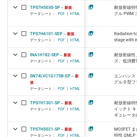
TPS7H5030-SP
耐放射線特性
新規
クル PWM 
データシート：
PDF
|
HTML
TPS7H6101-SEP
Radiation-t
新規
stage with i
データシート：
PDF
|
HTML
INA1H182-SEP
耐放射線性、
新規
ズ、低消費
データシート：
PDF
|
HTML
SN74LVC1G175B-EP
エンハンス
新
グル D 型
規
データシート：
PDF
|
HTML
TPS7H1301-SP
耐放射線特性、
新規
イッチト キ
データシート：
PDF
|
HTML
ギュレータ
TPS7H5021-SP
MOSFET 
新規
特性 QMLP
データシート：
PDF
|
HTML