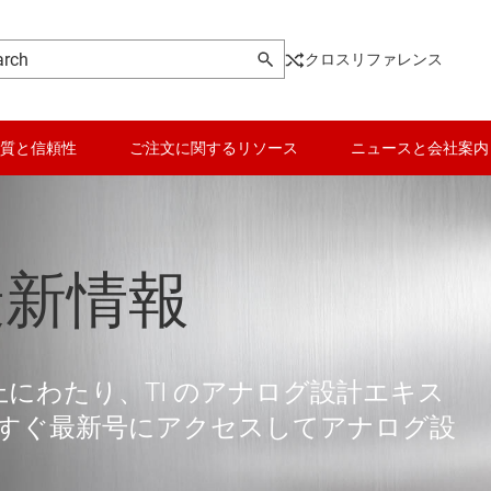
クロスリファレンス
質と信頼性
ご注文に関するリソース
ニュースと会社案内
最新情報
用できる次世代シ
始まる
る
は 20 年以上にわたり、TI のアナログ設計エキス
から、実際のプロジェクトを通じて、
すぐ最新号にアクセスしてアナログ設
に大きな影響を与えるスキルを身につけ
じてキャリアを成長された先輩たちの3
度センシング製品ラインを活用して、太陽