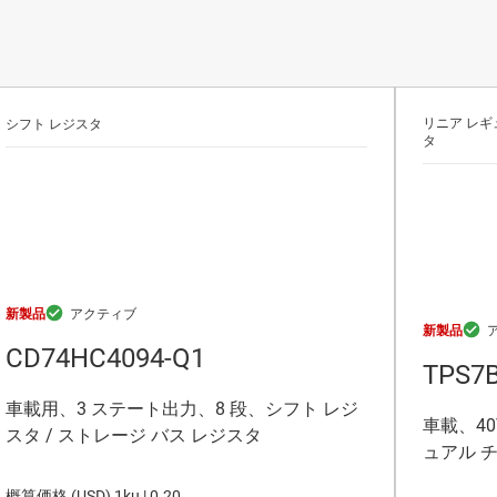
リニア レギ
シフト レジスタ
タ
新製品
新製品
CD74HC4094-Q1
TPS7B
車載用、3 ステート出力、8 段、シフト レジ
車載、4
スタ / ストレージ バス レジスタ
ュアル チ
概算価格 (
USD
)
1ku |
0.20