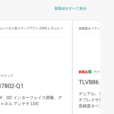
新製品をすべて表示
ュレータと低ドロップアウト (LDO) レギュレー
高精度オペアンプ (VOS が
新製品
TLV886
7802-Q1
デュアル、36V、
0V、I2C インターフェイス搭載、デ
チプレクサ対応、コ
ャネル アンテナ LDO
高精度オペアンプ