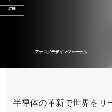
つの学びをご紹介します。
光、ストレージ、EV 充電に対応した、
詳細
システムを構築しましょう
記事を読む
詳細
半導体の革新で世界をリ