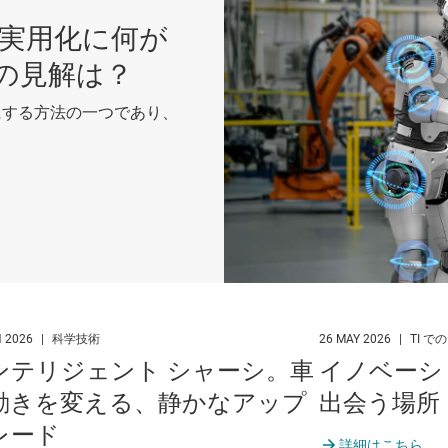
の実用化に何が
トの見解は？
にする方法の一つであり、
N 2026
|
科学技術
26 MAY 2026
|
TI で
ンテリジェント シャーシ。車
イノベーシ
動きを変える、静かなアップ
出会う場所
レード
詳細はこちら