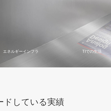
より安全なスマートハウス エネルギー
ードしている実績