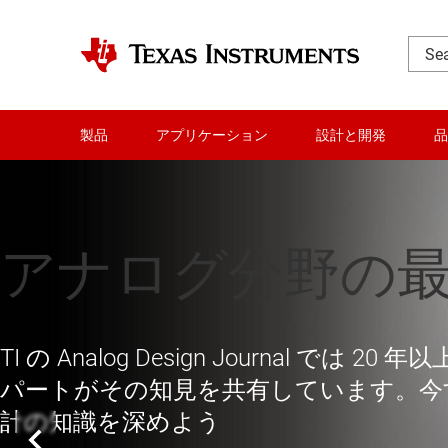
製品
アプリケーション
設計と開発
品
アナログ分野の
エネルギーを活
未来はここから
ステムを設計す
TI の Analog Design Journal で
テクノロジー業界のリーダーたちの指導
パートがその知見を共有しています。今
TI のインターン生は、将来のキャリア
計の知識を深めよう
ています。TI でのインターン経験を通
TI のエッジ AI 対応マイコンと高精