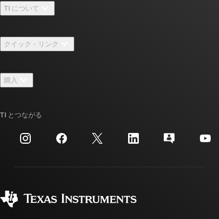
TI について
TI の概要
クイック・リンク
採用情報
お問い合わせ
ニュース
購入
TI E2E™ 設計サポート・フォーラム
ストーリー | チップ開発の舞台裏
TI API スイート
クロスリファレンス検索
TI とつながる
イベント
myTI 法人アカウント
カスタマー・サポート・センター
投資家向け情報
配送、お支払い、および税金
パッケージ
製造
ご注文に関する FAQ
品質と信頼性
コーポレート・シティズンシップ
販売特約店
myTI アカウントの FAQ