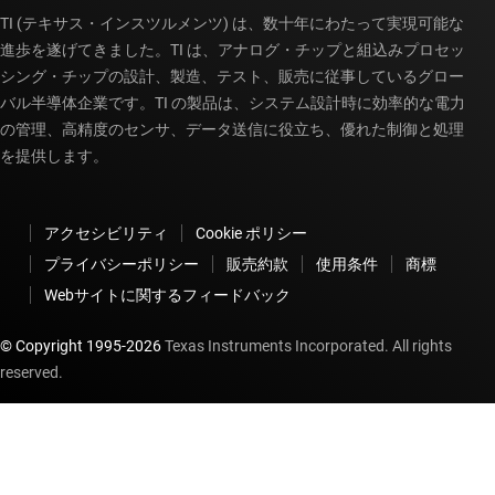
TI (テキサス・インスツルメンツ) は、数十年にわたって実現可能な
進歩を遂げてきました。TI は、アナログ・チップと組込みプロセッ
シング・チップの設計、製造、テスト、販売に従事しているグロー
バル半導体企業です。TI の製品は、システム設計時に効率的な電力
の管理、高精度のセンサ、データ送信に役立ち、優れた制御と処理
を提供します。
アクセシビリティ
Cookie ポリシー
プライバシーポリシー
販売約款
使用条件
商標
Webサイトに関するフィードバック
© Copyright 1995-
2026
Texas Instruments Incorporated. All rights
reserved.