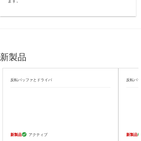
ます。
新製品
反転バッファとドライバ
反転バ
新製品
新製品