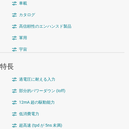
車載
カタログ
高信頼性のエンハンスド製品
軍用
宇宙
特長
過電圧に耐える入力
部分的パワーダウン (Ioff)
12mA 超の駆動能力
低消費電力
超高速 (tpd が 5ns 未満)