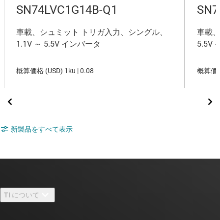
SN74LVC1G14B-Q1
SN7
車載、シュミット トリガ入力、シングル、
車載、
1.1V ～ 5.5V インバータ
5.5V
概算価格 (
USD
)
1ku |
0.08
概算価格
新製品をすべて表示
TI について
TI の概要