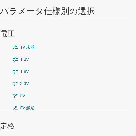
パラメータ仕様別の選択
電圧
1V 未満
1.2V
1.8V
3.3V
5V
5V 超過
定格