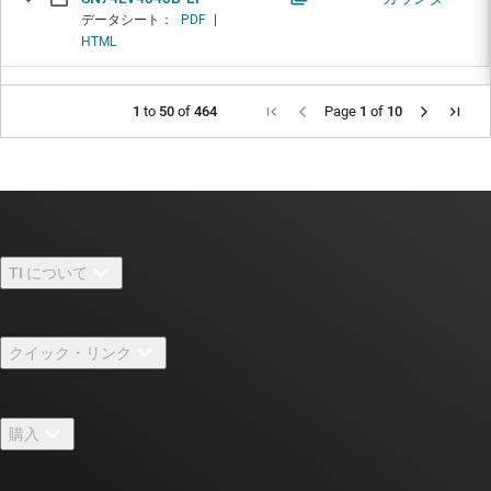
データシート：
PDF
|
HTML
1
to
50
of
464
Page
1
of
10
TI について
TI の概要
クイック・リンク
採用情報
お問い合わせ
ニュース
購入
TI E2E™ 設計サポート・フォーラム
ストーリー | チップ開発の舞台裏
TI API スイート