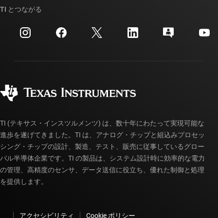
クロスリファレンス検索
TI とつながる
イベント
myTI 法人アカウント
カスタマー・サポート・センター
投資家向け情報
配送、お支払い、および税金
パッケージ
製造
ご注文に関する FAQ
品質と信頼性
コーポレート・シティズンシップ
販売特約店
myTI アカウントの FAQ
TI (テキサス・インスツルメンツ) は、数十年にわたって実現可能な
進歩を遂げてきました。TI は、アナログ・チップと組込みプロセッ
シング・チップの設計、製造、テスト、販売に従事しているグロー
バル半導体企業です。TI の製品は、システム設計時に効率的な電力
の管理、高精度のセンサ、データ送信に役立ち、優れた制御と処理
を提供します。
アクセシビリティ
Cookie ポリシー