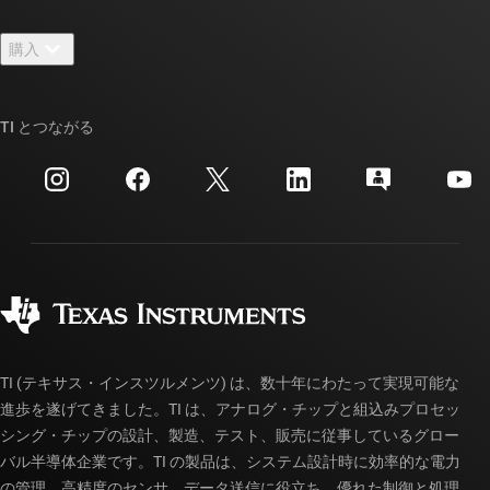
お問い合わせ
ニュース
購入
TI E2E™ 設計サポート・フォーラム
ストーリー | チップ開発の舞台裏
TI API スイート
クロスリファレンス検索
TI とつながる
イベント
myTI 法人アカウント
カスタマー・サポート・センター
投資家向け情報
配送、お支払い、および税金
パッケージ
製造
ご注文に関する FAQ
品質と信頼性
コーポレート・シティズンシップ
販売特約店
myTI アカウントの FAQ
TI (テキサス・インスツルメンツ) は、数十年にわたって実現可能な
進歩を遂げてきました。TI は、アナログ・チップと組込みプロセッ
シング・チップの設計、製造、テスト、販売に従事しているグロー
バル半導体企業です。TI の製品は、システム設計時に効率的な電力
の管理、高精度のセンサ、データ送信に役立ち、優れた制御と処理