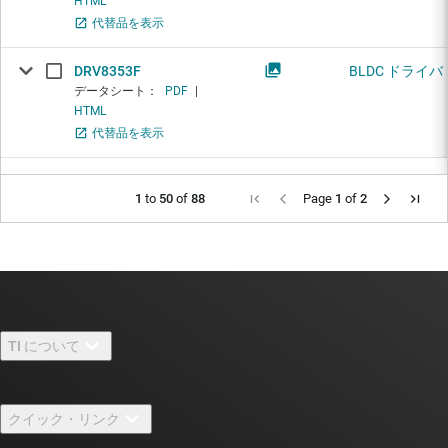
HTML
代替品を表示
DRV8353F
BLDC ドライバ
データシート：
PDF
|
HTML
代替品を表示
1
to
50
of
88
Page
1
of
2
TI について
TI の概要
クイック・リンク
採用情報