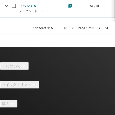
TPS92315
AC/DC
データシート：
PDF
1
to
50
of
116
Page
1
of
3
TI について
TI の概要
クイック・リンク
採用情報
お問い合わせ
ニュース
購入
TI E2E™ 設計サポート・フォーラム
ストーリー | チップ開発の舞台裏