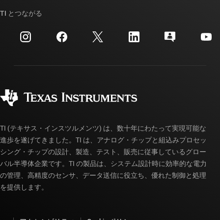
TI API スイート
クロスリファレンス検索
TI とつながる
イベント
myTI 法人アカウント
カスタマー・サポート・センター
投資家向け情報
配送、お支払い、および税金
パッケージ
製造
ご注文に関する FAQ
品質と信頼性
コーポレート・シティズンシップ
販売特約店
myTI アカウントの FAQ
TI (テキサス・インスツルメンツ) は、数十年にわたって実現可能な
進歩を遂げてきました。TI は、アナログ・チップと組込みプロセッ
シング・チップの設計、製造、テスト、販売に従事しているグロー
バル半導体企業です。TI の製品は、システム設計時に効率的な電力
の管理、高精度のセンサ、データ送信に役立ち、優れた制御と処理
を提供します。