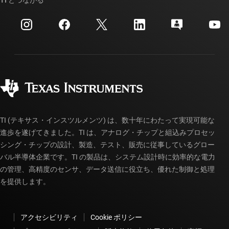
TI とつながる
イベント
myTI 法人アカウント
カスタマー・サポート・センター
投資家向け情報
配送、お支払い、および税金
パッケージ
製造
ご注文に関する FAQ
品質と信頼性
コーポレート・シティズンシップ
販売特約店
myTI アカウントの FAQ
TI (テキサス・インスツルメンツ) は、数十年にわたって実現可能な
進歩を遂げてきました。TI は、アナログ・チップと組込みプロセッ
シング・チップの設計、製造、テスト、販売に従事しているグロー
バル半導体企業です。TI の製品は、システム設計時に効率的な電力
の管理、高精度のセンサ、データ送信に役立ち、優れた制御と処理
を提供します。
アクセシビリティ
Cookie ポリシー