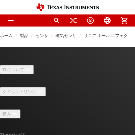
ホーム
製品
センサ
磁気センサ
リニア ホール エフェクト 
TI について
TI の概要
クイック・リンク
採用情報
お問い合わせ
ニュース
購入
TI E2E™ 設計サポート・フォーラム
ストーリー | チップ開発の舞台裏
TI API スイート
クロスリファレンス検索