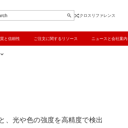
クロスリファレンス
質と信頼性
ご注文に関するリソース
ニュースと会社案内
光センサ
ロジックと電圧変換
、およびピエゾ
近接センサ
マイコン (MCU) / プロセッサ
ー センサ
モータ ドライバ
パワー マネージメント
RF とマイクロ波
と、光や色の強度を高精度で検出