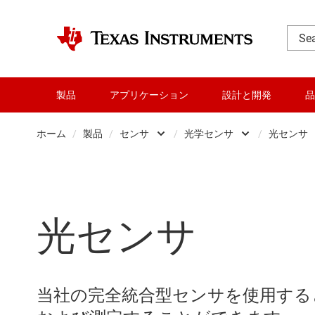
製品
アプリケーション
設計と開発
品
ホーム
/
製品
/
センサ
/
光学センサ
/
光センサ
アンプ
湿度センサ
オーディオ、ハプティクス
磁気センサ
光センサ
クロックとタイミング
ミリ波レーダ
データ コンバータ
光学センサ
ダイ / ウェハー サービス
特殊センサ
当社の完全統合型センサを使用する