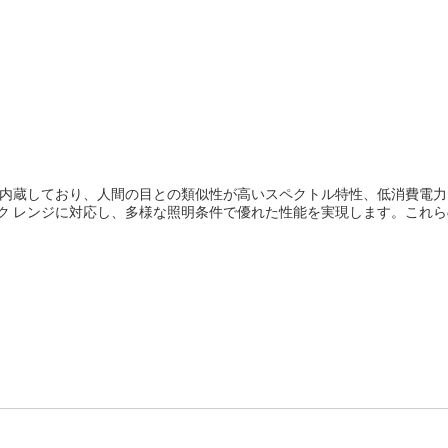
 IC
センサ
スイッチ/マルチプレクサ
ワイヤレス コネクティビティ
を内蔵しており、人間の目との類似性が高いスペクトル特性、低消費電
ク レンジに対応し、多様な照明条件で優れた性能を実現します。これら