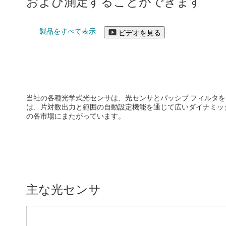
および測定することができます
DLP 製品
温度センサ/制御
インターフェイス
製品をすべて表示
ビデオを見る
絶縁
当社の各種光学式光センサは、光センサとパッシブ フィルタ
は、片対数出力と範囲の自動設定機能を通じて広いダイナミッ
の各市場にまたがっています。
主な光センサ