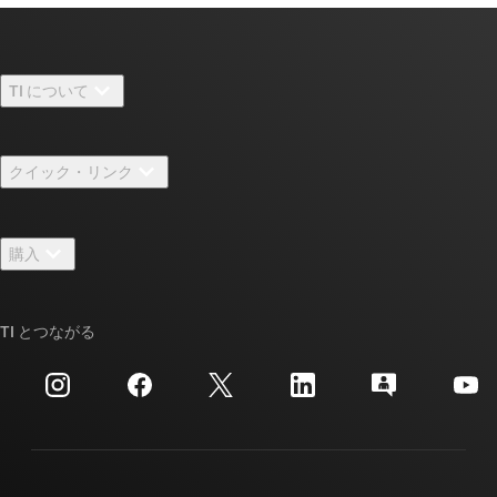
TI について
TI の概要
クイック・リンク
採用情報
お問い合わせ
ニュース
購入
TI E2E™ 設計サポート・フォーラム
ストーリー | チップ開発の舞台裏
TI API スイート
クロスリファレンス検索
TI とつながる
イベント
myTI 法人アカウント
カスタマー・サポート・センター
投資家向け情報
配送、お支払い、および税金
パッケージ
製造
ご注文に関する FAQ
品質と信頼性
コーポレート・シティズンシップ