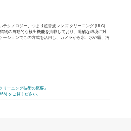
クノロジー、つまり超音波レンズ クリーニング (ULC)
、残留物の自動的な検出機能を搭載しており、過酷な環境に対
ケーションでこの方式を活用し、カメラから水、氷や霜、汚
・クリーニング技術の概要』
sts/671856) をご覧ください。