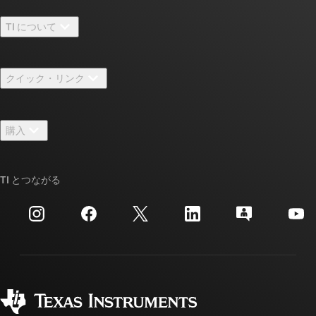
TI について
TI の概要
クイック・リンク
採用情報
お問い合わせ
ニュース
購入
TI E2E™ 設計サポート・フォーラム
ストーリー | チップ開発の舞台裏
TI API スイート
クロスリファレンス検索
TI とつながる
イベント
myTI 法人アカウント
カスタマー・サポート・センター
投資家向け情報
配送、お支払い、および税金
パッケージ
製造
ご注文に関する FAQ
品質と信頼性
コーポレート・シティズンシップ
販売特約店
myTI アカウントの FAQ