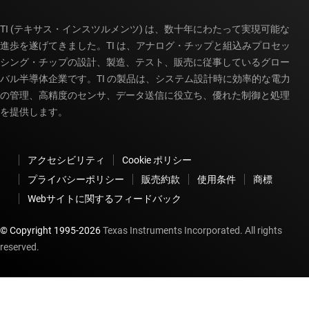
TI (テキサス・インスツルメンツ) は、数十年にわたって実現可能な
進歩を遂げてきました。TI は、アナログ・チップと組込みプロセッ
シング・チップの設計、製造、テスト、販売に従事しているグロー
バル半導体企業です。TI の製品は、システム設計時に効率的な電力
の管理、高精度のセンサ、データ送信に役立ち、優れた制御と処理
を提供します。
アクセシビリティ
Cookie ポリシー
プライバシーポリシー
販売約款
使用条件
商標
Webサイトに関するフィードバック
© Copyright 1995-
2026
Texas Instruments Incorporated. All rights
reserved.