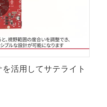
Play
Video
センサを活用してサテライト