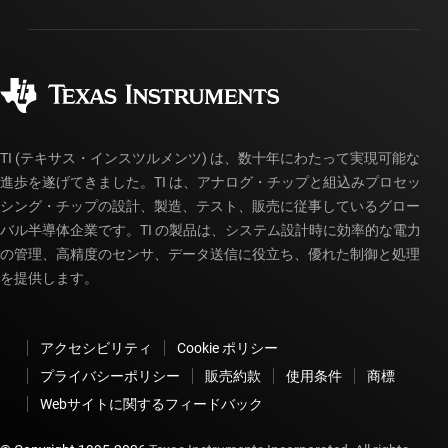
パッケージ
製造
ご注文に関する FAQ
品質と信頼性
コーポレート・シティズンシップ
販売特約店
myTI アカウントの FAQ
TI (テキサス・インスツルメンツ) は、数十年にわたって実現可能な
進歩を遂げてきました。TI は、アナログ・チップと組込みプロセッ
シング・チップの設計、製造、テスト、販売に従事しているグロー
バル半導体企業です。TI の製品は、システム設計時に効率的な電力
の管理、高精度のセンサ、データ送信に役立ち、優れた制御と処理
を提供します。
アクセシビリティ
Cookie ポリシー
プライバシーポリシー
販売約款
使用条件
商標
Webサイトに関するフィードバック