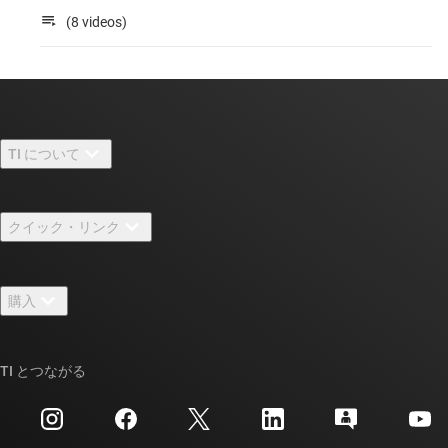
(8 videos)
TI について
TI の概要
クイック・リンク
採用情報
お問い合わせ
ニュース
購入
TI E2E™ 設計サポート・フォーラム
ストーリー | チップ開発の舞台裏
TI API スイート
クロスリファレンス検索
TI とつながる
イベント
myTI 法人アカウント
カスタマー・サポート・センター
投資家向け情報
配送、お支払い、および税金