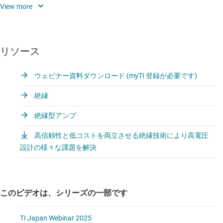
・ガルバニック絶縁を搭載した製品ポートフォリオのご紹介
- デジタルアイソレータ
リソース
- 絶縁アンプ・コンバータ・コンパレータ
ウェビナー資料ダウンロード (myTI 登録が必要です)
- 絶縁電源モジュール・絶縁ゲートドライバ
絶縁
- フォトカプラエミュレータ
絶縁型アンプ
- ホールエフェクト電流センサ
高信頼性と低コストを両立させる絶縁技術により高電圧
設計の様々な課題を解決
このビデオは、シリーズの一部です
TI Japan Webinar 2025