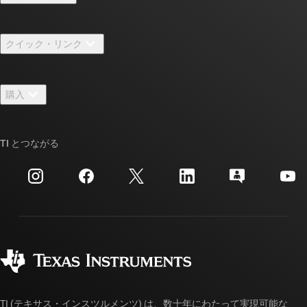
TI の概要
クイック・リンク
採用情報
お問い合わせ
ニュース
購入
TI E2E™ 設計サポート・フォーラム
ストーリー | チップ開発の舞台裏
TI API スイート
クロスリファレンス検索
TI とつながる
イベント
myTI 法人アカウント
カスタマー・サポート・センター
投資家向け情報
配送、お支払い、および税金
パッケージ
製造
ご注文に関する FAQ
品質と信頼性
コーポレート・シティズンシップ
販売特約店
myTI アカウントの FAQ
TI (テキサス・インスツルメンツ) は、数十年にわたって実現可能な