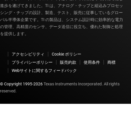
進歩を遂げてきました。TI は、アナログ・チップと組込みプロセッ
シング・チップの設計、製造、テスト、販売に従事しているグロー
バル半導体企業です。TI の製品は、システム設計時に効率的な電力
の管理、高精度のセンサ、データ送信に役立ち、優れた制御と処理
を提供します。
アクセシビリティ
Cookie ポリシー
プライバシーポリシー
販売約款
使用条件
商標
Webサイトに関するフィードバック
© Copyright 1995-
2026
Texas Instruments Incorporated. All rights
reserved.