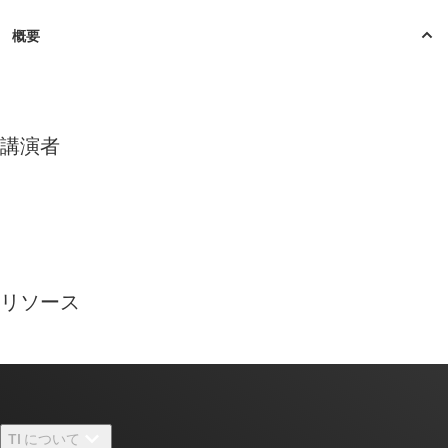
講演者
リソース
TI について