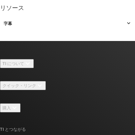
リソース
TI について
TI の概要
クイック・リンク
採用情報
お問い合わせ
ニュース
購入
TI E2E™ 設計サポート・フォーラム
ストーリー | チップ開発の舞台裏
TI API スイート
クロスリファレンス検索
TI とつながる
イベント