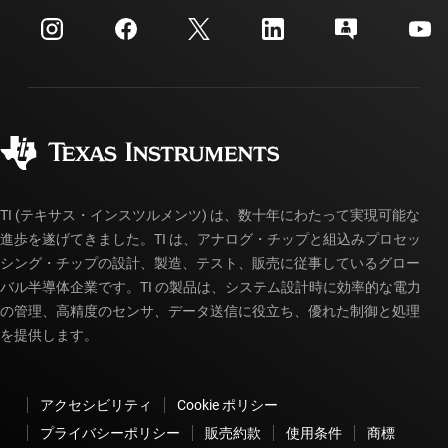
myTI 法人アカウント
カスタマー・サポート・センター
投資家向け情報
配送、お支払い、および税金
パッケージ
製造
ご注文に関する FAQ
品質と信頼性
コーポレート・シティズンシップ
販売特約店
myTI アカウントの FAQ
TI (テキサス・インスツルメンツ) は、数十年にわたって実現可能な
進歩を遂げてきました。TI は、アナログ・チップと組込みプロセッ
シング・チップの設計、製造、テスト、販売に従事しているグロー
バル半導体企業です。TI の製品は、システム設計時に効率的な電力
の管理、高精度のセンサ、データ送信に役立ち、優れた制御と処理
を提供します。
アクセシビリティ
Cookie ポリシー
プライバシーポリシー
販売約款
使用条件
商標