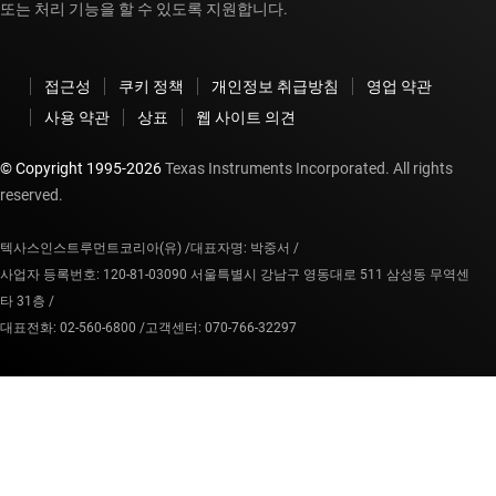
또는 처리 기능을 할 수 있도록 지원합니다.
접근성
쿠키 정책
개인정보 취급방침
영업 약관
사용 약관
상표
웹 사이트 의견
© Copyright 1995-
2026
Texas Instruments Incorporated. All rights
reserved.
텍사스인스트루먼트코리아(유) /
대표자명: 박중서 /
사업자 등록번호: 120-81-03090 서울특별시 강남구 영동대로 511 삼성동 무역센
타 31층 /
대표전화: 02-560-6800 /
고객센터: 070-766-32297