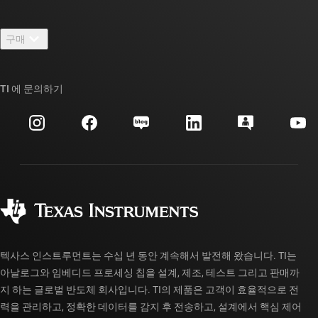
채용
연락처
뉴스룸
구매
TI E2E™ 설계 지원 포럼
우리의 이야기 | 칩을 만드는 사람들
TI API 제품군
대체품 검색
TI 에 문의하기
이벤트
myTI 회사 계정
고객 지원 센터
투자 관계
배송, 결제 및 세금
패키징
제조
주문 FAQ
품질 및 안정성
사회 공헌
공인 유통업체
myTI 계정 FAQ
텍사스 인스트루먼트는 수십 년 동안 계속해서 발전해 왔습니다. TI는
아날로그와 임베디드 프로세싱 칩을 설계, 제조, 테스트 그리고 판매까
지 하는 글로벌 반도체 회사입니다. TI의 제품은 고객이 효율적으로 전
력을 관리하고, 정확한 데이터를 감지 후 전송하고, 설계에서 핵심 제어