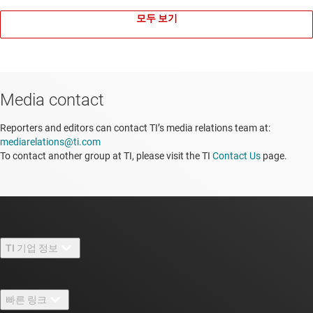
모두 보기
Media contact
Reporters and editors can contact TI’s media relations team at:
mediarelations@ti.com
To contact another group at TI, please visit the TI
Contact Us
page.
TI 기업 정보
TI 기업 정보 개요
빠른 링크