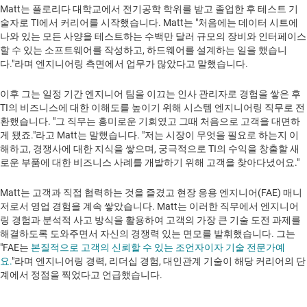
Matt는 플로리다 대학교에서 전기공학 학위를 받고 졸업한 후 테스트 기
술자로 TI에서 커리어를 시작했습니다. Matt는 "처음에는 데이터 시트에
나와 있는 모든 사양을 테스트하는 수백만 달러 규모의 장비와 인터페이스
할 수 있는 소프트웨어를 작성하고, 하드웨어를 설계하는 일을 했습니
다."라며 엔지니어링 측면에서 업무가 많았다고 말했습니다.
이후 그는 일정 기간 엔지니어 팀을 이끄는 인사 관리자로 경험을 쌓은 후
TI의 비즈니스에 대한 이해도를 높이기 위해 시스템 엔지니어링 직무로 전
환했습니다. "그 직무는 흥미로운 기회였고 그때 처음으로 고객을 대면하
게 됐죠."라고 Matt는 말했습니다. "저는 시장이 무엇을 필요로 하는지 이
해하고, 경쟁사에 대한 지식을 쌓으며, 궁극적으로 TI의 수익을 창출할 새
로운 부품에 대한 비즈니스 사례를 개발하기 위해 고객을 찾아다녔어요."
Matt는 고객과 직접 협력하는 것을 즐겼고 현장 응용 엔지니어(FAE) 매니
저로서 영업 경험을 계속 쌓았습니다. Matt는 이러한 직무에서 엔지니어
링 경험과 분석적 사고 방식을 활용하여 고객의 가장 큰 기술 도전 과제를
해결하도록 도와주면서 자신의 경쟁력 있는 면모를 발휘했습니다. 그는
"FAE는
본질적으로 고객의 신뢰할 수 있는 조언자이자 기술 전문가예
요.
"라며 엔지니어링 경력, 리더십 경험, 대인관계 기술이 해당 커리어의 단
계에서 정점을 찍었다고 언급했습니다.