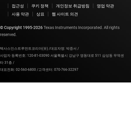
접근성
쿠키 정책
개인정보 취급방침
영업 약관
사용 약관
상표
웹 사이트 의견
© Copyright 1995-
2026
Texas Instruments Incorporated. All rights
reserved.
텍사스인스트루먼트코리아(유) /
대표자명: 박중서 /
사업자 등록번호: 120-81-03090 서울특별시 강남구 영동대로 511 삼성동 무역센
타 31층 /
대표전화: 02-560-6800 /
고객센터: 070-766-32297