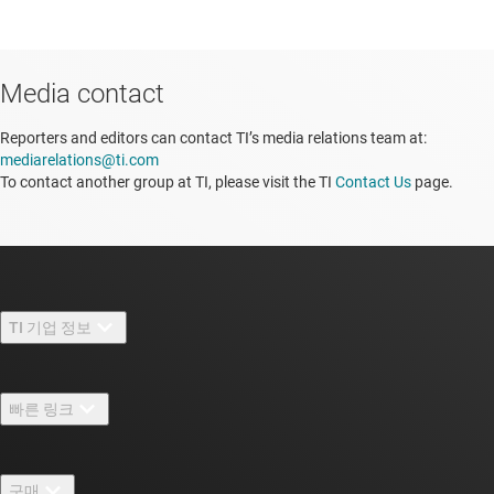
Media contact
Reporters and editors can contact TI’s media relations team at:
mediarelations@ti.com
To contact another group at TI, please visit the TI
Contact Us
page.
TI 기업 정보
TI 기업 정보 개요
빠른 링크
채용
연락처
뉴스룸
구매